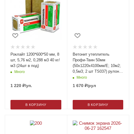
Роклайт 1200*600*50 мм, 8
Ветонит утеплитель
шт, 5,76 м2, 0,288 м3 40 кг/
Профи-Твин 50мм
м3 (24шт в под)
(50х1220х4100мм/Е; 10м2;
0,5м3; 2 шт TS037) рулон
Много
(42 шт/подд)
Много
1 220
₽
/уп.
1 670
₽
/рул
В КОРЗИНУ
В КОРЗИНУ