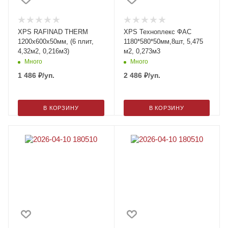
XPS RAFINAD THERM
XPS Техноплекс ФАС
1200x600х50мм, (6 плит,
1180*580*50мм,8шт, 5,475
4,32м2, 0,216м3)
м2, 0,273м3
Много
Много
1 486
₽
/уп.
2 486
₽
/уп.
В КОРЗИНУ
В КОРЗИНУ