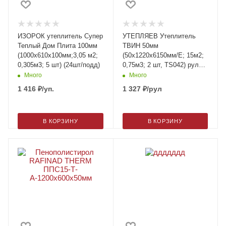
ИЗОРОК утеплитель Супер
УТЕПЛЯЕВ Утеплитель
Теплый Дом Плита 100мм
ТВИН 50мм
(1000х610х100мм;3,05 м2;
(50х1220х6150мм/Е; 15м2;
0,305м3; 5 шт) (24шт/подд)
0,75м3; 2 шт, TS042) рулон,
42уп/поддон
Много
Много
1 416
₽
/уп.
1 327
₽
/рул
В КОРЗИНУ
В КОРЗИНУ