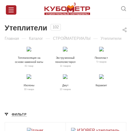
Утеплители
102
—
—
—
Главная
Каталог
СТРОЙМАТЕРИАЛЫ
Утеплители
Теплоизоляция на
Экструзионный
Пенопласт
основе каменной ваты
пенополистирол
5 товаров
41 товар
11 товаров
Изолоны
Джут
Керамзит
33 товара
12 товаров
ФИЛЬТР