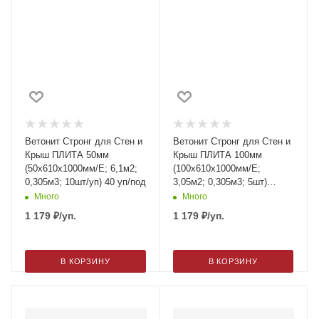
Ветонит Стронг для Стен и
Ветонит Стронг для Стен и
Крыш ПЛИТА 50мм
Крыш ПЛИТА 100мм
(50х610х1000мм/Е; 6,1м2;
(100х610х1000мм/Е;
0,305м3; 10шт/уп) 40 уп/под
3,05м2; 0,305м3; 5шт)
(40шт/подд)
Много
Много
1 179
₽
/уп.
1 179
₽
/уп.
В КОРЗИНУ
В КОРЗИНУ