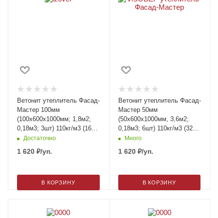
Ветонит утеплитель Фасад-
Ветонит утеплитель Фасад-
Мастер 100мм
Мастер 50мм
(100х600х1000мм; 1,8м2;
(50х600х1000мм, 3,6м2;
0,18м3; 3шт) 110кг/м3 (16
0,18м3; 6шт) 110кг/м3 (32
шт/подд)
шт/подд)
Достаточно
Много
1 620
₽
/уп.
1 620
₽
/уп.
В КОРЗИНУ
В КОРЗИНУ