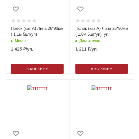
Полок (кат А) Липа 26*90мм
Полок (кат А) Липа 26*90мм
( 1,1м 5шт/уп)
( 1,0м 5шт/уп), уп.
Много
Достаточно
1 425
₽
/уп.
1 211
₽
/уп.
В КОРЗИНУ
В КОРЗИНУ