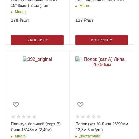
15*45мм ( 2,1м ), шт.
Много
Много
178
₽
/шт
117
₽
/шт
В КОРЗИНУ
В КОРЗИНУ
Плинтус большой (сорт Э)
Полок (кат А) Липа 26*90мм
Липа 15*45мм (2,40м)
( 2,8м 5шт/уп )
Много
Достаточно