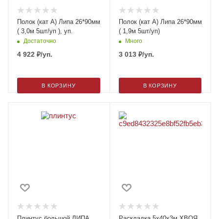
Полок (кат А) Липа 26*90мм
Полок (кат А) Липа 26*90мм
( 3,0м 5шт/уп ), уп.
( 1,9м 5шт/уп)
Достаточно
Много
4 922
₽
/уп.
3 013
₽
/уп.
В КОРЗИНУ
В КОРЗИНУ
Плинтус большой ЛИПА
Раскладка 5х40х3м ХВОЯ