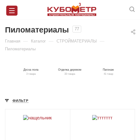
Пиломатериалы
77
—
—
—
Главная
Каталог
СТРОЙМАТЕРИАЛЫ
Пиломатериалы
Доска пола
Отделка деревом
Пагонаж
3 товара
33 товара
41 товар
ФИЛЬТР