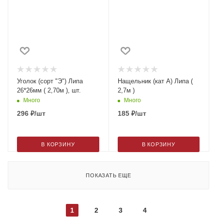
Уголок (сорт "Э") Липа
Нащельник (кат А) Липа (
26*26мм ( 2,70м ), шт.
2,7м )
Много
Много
296
₽
/шт
185
₽
/шт
В КОРЗИНУ
В КОРЗИНУ
ПОКАЗАТЬ ЕЩЕ
1
2
3
4