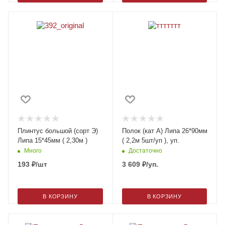
Плинтус большой (сорт Э)
Полок (кат А) Липа 26*90мм
Липа 15*45мм ( 2,30м )
( 2,2м 5шт/уп ), уп.
Много
Достаточно
193
₽
/шт
3 609
₽
/уп.
В КОРЗИНУ
В КОРЗИНУ