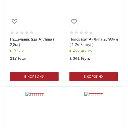
Нащельник (кат А) Липа (
Полок (кат А) Липа 26*90мм
2,8м )
( 1,2м 5шт/уп)
Много
Достаточно
217
₽
/шт
1 341
₽
/уп.
В КОРЗИНУ
В КОРЗИНУ