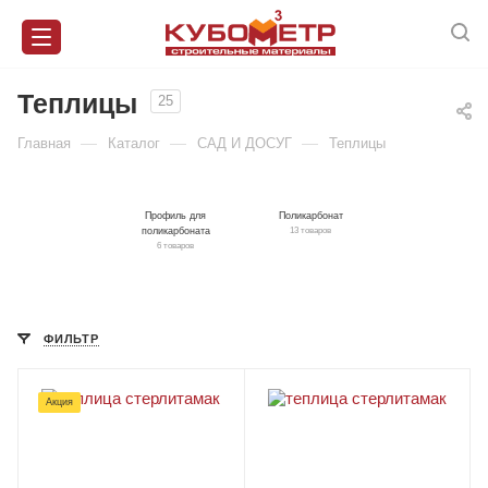
Теплицы
25
—
—
—
Главная
Каталог
САД И ДОСУГ
Теплицы
Профиль для
Поликарбонат
поликарбоната
13 товаров
6 товаров
ФИЛЬТР
Акция