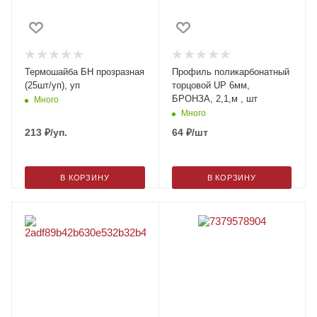
Термошайба БН прозразная
Профиль поликарбонатный
(25шт/уп), уп
торцовой UP 6мм,
БРОНЗА, 2,1,м , шт
Много
Много
213
₽
/уп.
64
₽
/шт
В КОРЗИНУ
В КОРЗИНУ