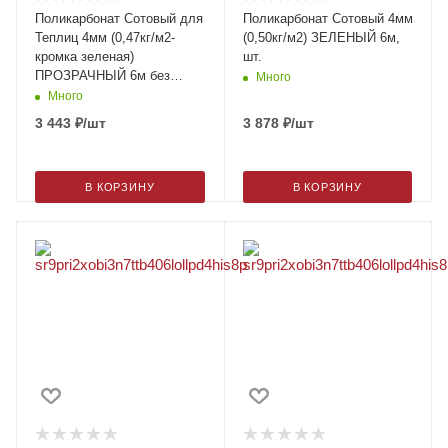
Поликарбонат Сотовый для
Поликарбонат Сотовый 4мм
Теплиц 4мм (0,47кг/м2-
(0,50кг/м2) ЗЕЛЕНЫЙ 6м,
кромка зеленая)
шт.
ПРОЗРАЧНЫЙ 6м без
Много
нижней пленки
Много
3 443
₽
/шт
3 878
₽
/шт
В КОРЗИНУ
В КОРЗИНУ