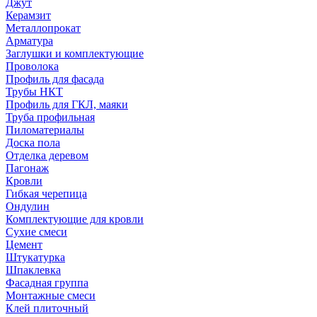
Джут
Керамзит
Металлопрокат
Арматура
Заглушки и комплектующие
Проволока
Профиль для фасада
Трубы НКТ
Профиль для ГКЛ, маяки
Труба профильная
Пиломатериалы
Доска пола
Отделка деревом
Пагонаж
Кровли
Гибкая черепица
Ондулин
Комплектующие для кровли
Сухие смеси
Цемент
Штукатурка
Шпаклевка
Фасадная группа
Монтажные смеси
Клей плиточный