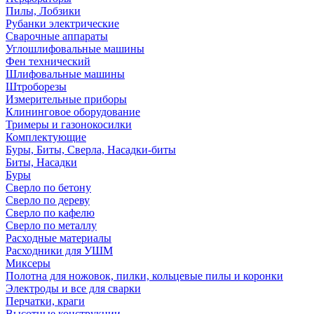
Пилы, Лобзики
Рубанки электрические
Сварочные аппараты
Углошлифовальные машины
Фен технический
Шлифовальные машины
Штроборезы
Измерительные приборы
Клининговое оборудование
Тримеры и газонокосилки
Комплектующие
Буры, Биты, Сверла, Насадки-биты
Биты, Насадки
Буры
Сверло по бетону
Сверло по дереву
Сверло по кафелю
Сверло по металлу
Расходные материалы
Расходники для УШМ
Миксеры
Полотна для ножовок, пилки, кольцевые пилы и коронки
Электроды и все для сварки
Перчатки, краги
Высотные конструкции