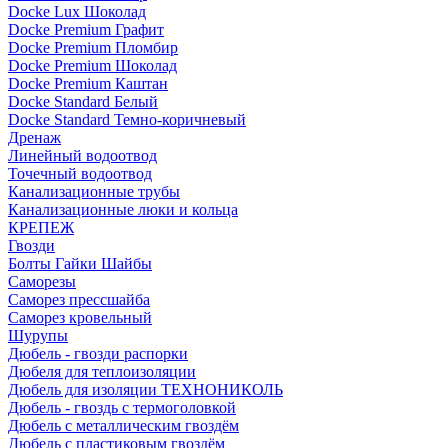
Docke Lux Шоколад
Docke Premium Графит
Docke Premium Пломбир
Docke Premium Шоколад
Docke Premium Каштан
Docke Standard Белый
Docke Standard Темно-коричневый
Дренаж
Линейный водоотвод
Точечный водоотвод
Канализационные трубы
Канализационные люки и кольца
КРЕПЕЖ
Гвозди
Болты Гайки Шайбы
Саморезы
Саморез прессшайба
Саморез кровельный
Шурупы
Дюбель - гвозди распорки
Дюбеля для теплоизоляции
Дюбель для изоляции ТЕХНОНИКОЛЬ
Дюбель - гвоздь с термоголовкой
Дюбель с металлическим гвоздём
Дюбель с пластиковым гвоздём