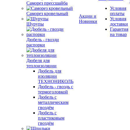
Саморез прессшайба
Условия
Саморез кровельный
оплаты
Акции и
Условия
Новинки
Шурупы
доставки
Гарантия
на товар
Дюбель - гвозди
распорки
Дюбеля для
теплоизоляции
Дюбель для
изоляции
ТЕХНОНИКОЛЬ
Дюбель - гвоздь с
термоголовкой
Дюбель с
металлическим
гвоздём
Дюбель с
пластиковым
гвоздём