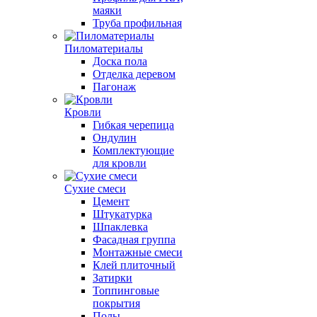
маяки
Труба профильная
Пиломатериалы
Доска пола
Отделка деревом
Пагонаж
Кровли
Гибкая черепица
Ондулин
Комплектующие
для кровли
Сухие смеси
Цемент
Штукатурка
Шпаклевка
Фасадная группа
Монтажные смеси
Клей плиточный
Затирки
Топпинговые
покрытия
Полы