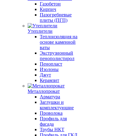
Газобетон
Кирпич
Пазогребневые
плиты (ПГП)
Утеплители
Теплоизоляция на
основе каменной
ваты
Экструзионный
пенополистирол
Пенопласт
Изолоны
Джут
Керамзит
Металлопрокат
Арматура
Заглушки и
комплектующие
Проволока
Профиль для
фасада
Трубы НКТ
Профиль для ГКЛ,