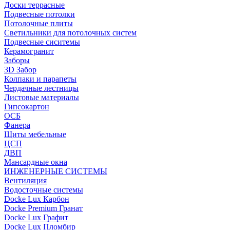
Доски террасные
Подвесные потолки
Потолочные плиты
Светильники для потолочных систем
Подвесные сиситемы
Керамогранит
Заборы
3D Забор
Колпаки и парапеты
Чердачные лестницы
Листовые материалы
Гипсокартон
ОСБ
Фанера
Щиты мебельные
ЦСП
ДВП
Мансардные окна
ИНЖЕНЕРНЫЕ СИСТЕМЫ
Вентиляция
Водосточные системы
Docke Lux Карбон
Docke Premium Гранат
Docke Lux Графит
Docke Lux Пломбир