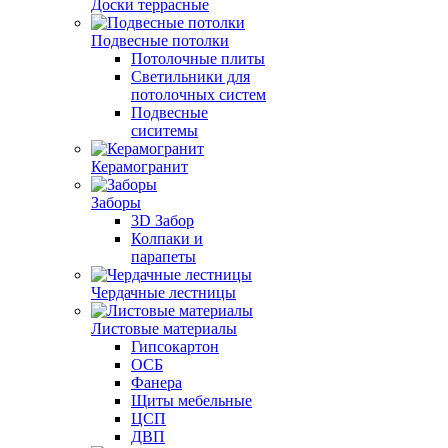
Доски террасные
Подвесные потолки
Потолочные плиты
Светильники для
потолочных систем
Подвесные
сиситемы
Керамогранит
Заборы
3D Забор
Колпаки и
парапеты
Чердачные лестницы
Листовые материалы
Гипсокартон
ОСБ
Фанера
Щиты мебельные
ЦСП
ДВП