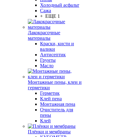
Холодный асфальт
Сажа
+ ЕЩЕ 1
Лакокрасочные
материалы
Краски, кисти и
валики
Антисептик
Грунты
Масло
Монтажные пены, клеи и
герметики
Герметик
Клей пена
Монтажная пена
Очиститель для
пены
Клей
Плёнки и мембраны