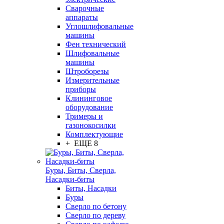
Сварочные
аппараты
Углошлифовальные
машины
Фен технический
Шлифовальные
машины
Штроборезы
Измерительные
приборы
Клининговое
оборудование
Тримеры и
газонокосилки
Комплектующие
+ ЕЩЕ 8
Буры, Биты, Сверла,
Насадки-биты
Биты, Насадки
Буры
Сверло по бетону
Сверло по дереву