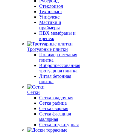
Рубероид
Стеклоизол
Техноэласт
Унифлекс
Мастики и
праймеры
ПВХ мембраны и
крепеж
Тротуарные плитки
Полимер песчаная
плитка
Вибропрессованная
тротуарная плитка
Литая бетонная
плитка
Сетки
Сетка кладочная
Сетка рабица
Сетка сварная
Сетка фасадная
малярная
Сетка штукатурная