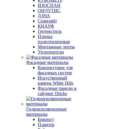
КУБОМЕТР
ИЗОСПАН
ОНДУТИС
ДАЧА
Спанлайт
КНАУФ
Геотекстиль
Пленка
полиэтиленовая
Монтажные ленты
Уплотнители
Фасадные материалы
Комлектущие для
фасадных систем
Искуственный
камень White Hills
Фасадные панели и
сайдинг Döcke
Гидроизоляционные
материалы
Бикрост
Плантер