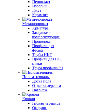
Пенопласт
Изолоны
Джут
Керамзит
Металлопрокат
Арматура
Заглушки и
комплектующие
Проволока
Профиль для
фасада
Трубы НКТ
Профиль для ГКЛ,
маяки
Труба профильная
Пиломатериалы
Доска пола
Отделка деревом
Пагонаж
Кровли
Гибкая черепица
Ондулин