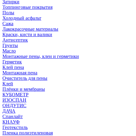
Затирки
Топпинговые покрытия
Полы
Холодный асфальт
Сажа
Лакокрасочные материалы
Краски, кисти и валики
Антисептик
Грунты
Масло
Монтажные пены, клеи и герметики
Герметик
Клей пена
Монтажная пена
Очиститель для пены
Клей
Плёнки и мембраны
КУБОМЕТР
ИЗОСПАН
ОНДУТИС
ДАЧА
Спанлайт
КНАУФ
Геотекстиль
Пленка полиэтиленовая