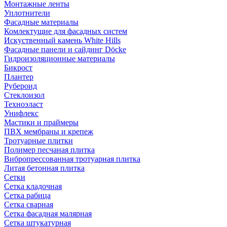
Монтажные ленты
Уплотнители
Фасадные материалы
Комлектущие для фасадных систем
Искуственный камень White Hills
Фасадные панели и сайдинг Döcke
Гидроизоляционные материалы
Бикрост
Плантер
Рубероид
Стеклоизол
Техноэласт
Унифлекс
Мастики и праймеры
ПВХ мембраны и крепеж
Тротуарные плитки
Полимер песчаная плитка
Вибропрессованная тротуарная плитка
Литая бетонная плитка
Сетки
Сетка кладочная
Сетка рабица
Сетка сварная
Сетка фасадная малярная
Сетка штукатурная