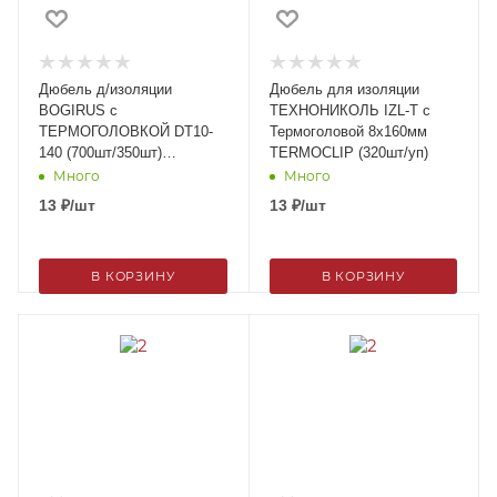
Дюбель д/изоляции
Дюбель для изоляции
BOGIRUS с
ТЕХНОНИКОЛЬ IZL-T c
ТЕРМОГОЛОВКОЙ DT10-
Термоголовой 8х160мм
140 (700шт/350шт)
TERMOCLIP (320шт/уп)
ЗЕЛЕНЫЕ, шт
Много
Много
13
₽
/шт
13
₽
/шт
В КОРЗИНУ
В КОРЗИНУ