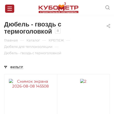
Дюбель - гвоздь с
термоголовкой
8
—
—
—
Главная
Каталог
КРЕПЕЖ
—
Дюбеля для теплоизоляции
Дюбель - гвоздь с термоголовкой
ФИЛЬТР