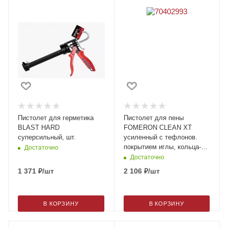
Пистолет для герметика
Пистолет для пены
BLAST HARD
FOMERON CLEAN XT
суперсильный, шт.
усиленный с тефлонов.
покрытием иглы, кольца-
Достаточно
адаптера и дула, шт.
Достаточно
1 371
₽
/шт
2 106
₽
/шт
В КОРЗИНУ
В КОРЗИНУ