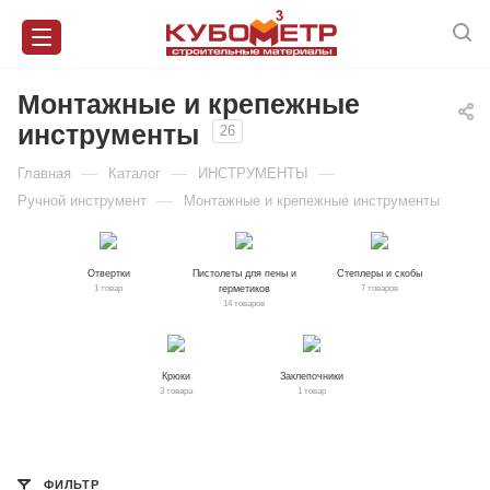
Монтажные и крепежные
инструменты
26
—
—
—
Главная
Каталог
ИНСТРУМЕНТЫ
—
Ручной инструмент
Монтажные и крепежные инструменты
Отвертки
Пистолеты для пены и
Степлеры и скобы
герметиков
1 товар
7 товаров
14 товаров
Крюки
Заклепочники
3 товара
1 товар
ФИЛЬТР