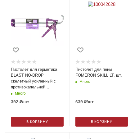
Пистолет для герметика
Пистолет для пены
BLAST NO-DROP
FOMERON SKILL LT, шт.
скелетный усиленный с
Много
противокапельной
системой, шт.
Много
392
₽
/шт
639
₽
/шт
В КОРЗИНУ
В КОРЗИНУ