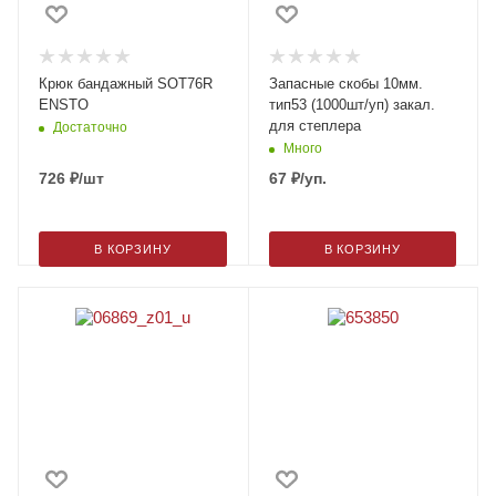
Крюк бандажный SOT76R
Запасные скобы 10мм.
ENSTO
тип53 (1000шт/уп) закал.
для степлера
Достаточно
Много
726
₽
/шт
67
₽
/уп.
В КОРЗИНУ
В КОРЗИНУ