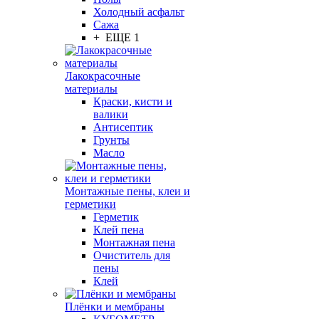
Холодный асфальт
Сажа
+ ЕЩЕ 1
Лакокрасочные
материалы
Краски, кисти и
валики
Антисептик
Грунты
Масло
Монтажные пены, клеи и
герметики
Герметик
Клей пена
Монтажная пена
Очиститель для
пены
Клей
Плёнки и мембраны