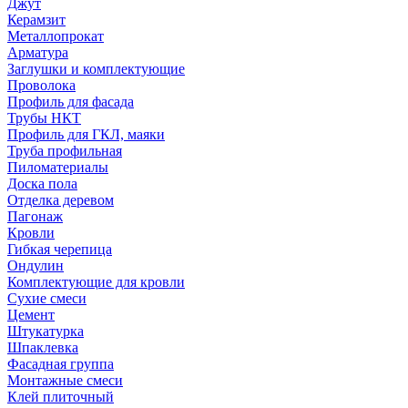
Джут
Керамзит
Металлопрокат
Арматура
Заглушки и комплектующие
Проволока
Профиль для фасада
Трубы НКТ
Профиль для ГКЛ, маяки
Труба профильная
Пиломатериалы
Доска пола
Отделка деревом
Пагонаж
Кровли
Гибкая черепица
Ондулин
Комплектующие для кровли
Сухие смеси
Цемент
Штукатурка
Шпаклевка
Фасадная группа
Монтажные смеси
Клей плиточный