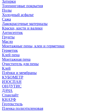
Затирки
Топпинговые покрытия
Полы
Холодный асфальт
Сажа
Лакокрасочные материалы
Краски, кисти и валики
Антисептик
Грунты
Масло
Монтажные пены, клеи и герметики
Герметик
Клей пена
Монтажная пена
Очиститель для пены
Клей
Плёнки и мембраны
КУБОМЕТР
ИЗОСПАН
ОНДУТИС
ДАЧА
Спанлайт
КНАУФ
Геотекстиль
Пленка полиэтиленовая