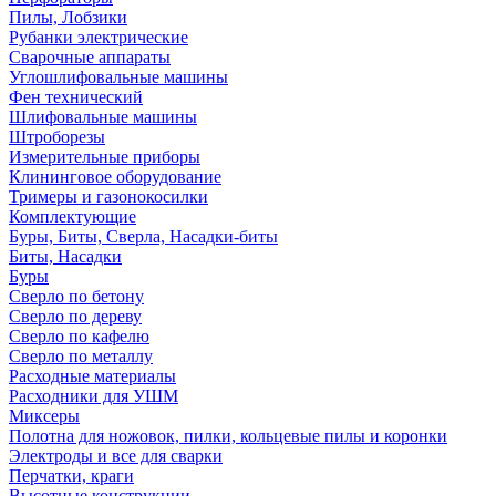
Пилы, Лобзики
Рубанки электрические
Сварочные аппараты
Углошлифовальные машины
Фен технический
Шлифовальные машины
Штроборезы
Измерительные приборы
Клининговое оборудование
Тримеры и газонокосилки
Комплектующие
Буры, Биты, Сверла, Насадки-биты
Биты, Насадки
Буры
Сверло по бетону
Сверло по дереву
Сверло по кафелю
Сверло по металлу
Расходные материалы
Расходники для УШМ
Миксеры
Полотна для ножовок, пилки, кольцевые пилы и коронки
Электроды и все для сварки
Перчатки, краги
Высотные конструкции