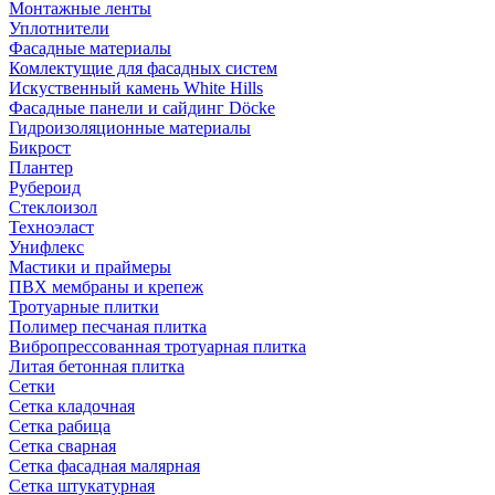
Монтажные ленты
Уплотнители
Фасадные материалы
Комлектущие для фасадных систем
Искуственный камень White Hills
Фасадные панели и сайдинг Döcke
Гидроизоляционные материалы
Бикрост
Плантер
Рубероид
Стеклоизол
Техноэласт
Унифлекс
Мастики и праймеры
ПВХ мембраны и крепеж
Тротуарные плитки
Полимер песчаная плитка
Вибропрессованная тротуарная плитка
Литая бетонная плитка
Сетки
Сетка кладочная
Сетка рабица
Сетка сварная
Сетка фасадная малярная
Сетка штукатурная