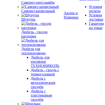
Саморез прессшайба
Условия
Саморез кровельный
оплаты
Акции и
Условия
Новинки
Шурупы
доставки
Гарантия
на товар
Дюбель - гвозди
распорки
Дюбеля для
теплоизоляции
Дюбель для
изоляции
ТЕХНОНИКОЛЬ
Дюбель - гвоздь с
термоголовкой
Дюбель с
металлическим
гвоздём
Дюбель с
пластиковым
гвоздём