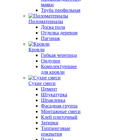
маяки
Труба профильная
Пиломатериалы
Доска пола
Отделка деревом
Пагонаж
Кровли
Гибкая черепица
Ондулин
Комплектующие
для кровли
Сухие смеси
Цемент
Штукатурка
Шпаклевка
Фасадная группа
Монтажные смеси
Клей плиточный
Затирки
Топпинговые
покрытия
Полы