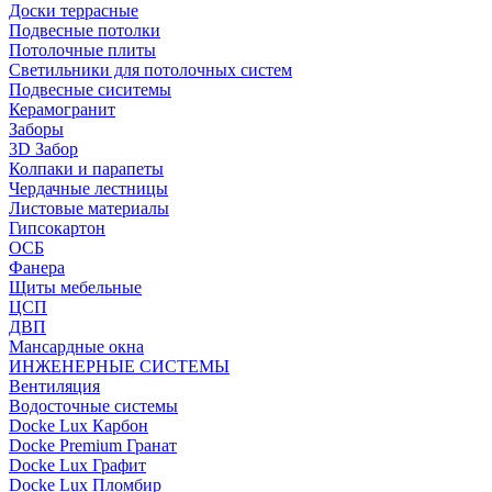
Доски террасные
Подвесные потолки
Потолочные плиты
Светильники для потолочных систем
Подвесные сиситемы
Керамогранит
Заборы
3D Забор
Колпаки и парапеты
Чердачные лестницы
Листовые материалы
Гипсокартон
ОСБ
Фанера
Щиты мебельные
ЦСП
ДВП
Мансардные окна
ИНЖЕНЕРНЫЕ СИСТЕМЫ
Вентиляция
Водосточные системы
Docke Lux Карбон
Docke Premium Гранат
Docke Lux Графит
Docke Lux Пломбир