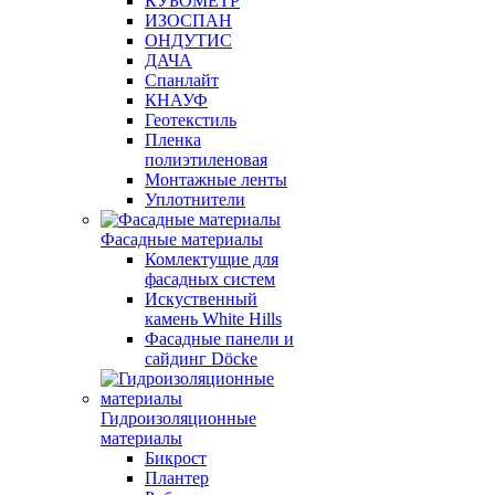
КУБОМЕТР
ИЗОСПАН
ОНДУТИС
ДАЧА
Спанлайт
КНАУФ
Геотекстиль
Пленка
полиэтиленовая
Монтажные ленты
Уплотнители
Фасадные материалы
Комлектущие для
фасадных систем
Искуственный
камень White Hills
Фасадные панели и
сайдинг Döcke
Гидроизоляционные
материалы
Бикрост
Плантер