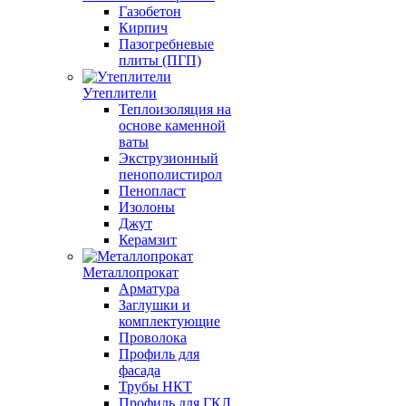
Газобетон
Кирпич
Пазогребневые
плиты (ПГП)
Утеплители
Теплоизоляция на
основе каменной
ваты
Экструзионный
пенополистирол
Пенопласт
Изолоны
Джут
Керамзит
Металлопрокат
Арматура
Заглушки и
комплектующие
Проволока
Профиль для
фасада
Трубы НКТ
Профиль для ГКЛ,