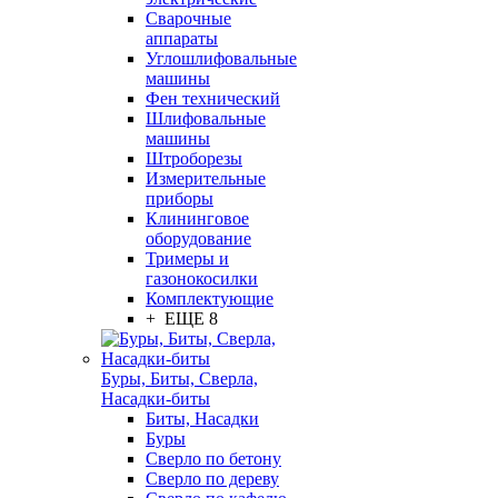
Сварочные
аппараты
Углошлифовальные
машины
Фен технический
Шлифовальные
машины
Штроборезы
Измерительные
приборы
Клининговое
оборудование
Тримеры и
газонокосилки
Комплектующие
+ ЕЩЕ 8
Буры, Биты, Сверла,
Насадки-биты
Биты, Насадки
Буры
Сверло по бетону
Сверло по дереву