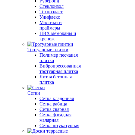
Рубероид
Стеклоизол
Техноэласт
Унифлекс
Мастики и
праймеры
ПВХ мембраны и
крепеж
Тротуарные плитки
Полимер песчаная
плитка
Вибропрессованная
тротуарная плитка
Литая бетонная
плитка
Сетки
Сетка кладочная
Сетка рабица
Сетка сварная
Сетка фасадная
малярная
Сетка штукатурная