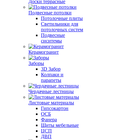
Доски террасные
Подвесные потолки
Потолочные плиты
Светильники для
потолочных систем
Подвесные
сиситемы
Керамогранит
Заборы
3D Забор
Колпаки и
парапеты
Чердачные лестницы
Листовые материалы
Гипсокартон
ОСБ
Фанера
Щиты мебельные
ЦСП
ДВП