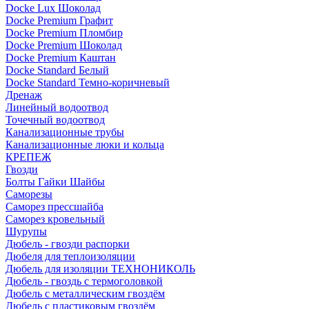
Docke Lux Шоколад
Docke Premium Графит
Docke Premium Пломбир
Docke Premium Шоколад
Docke Premium Каштан
Docke Standard Белый
Docke Standard Темно-коричневый
Дренаж
Линейный водоотвод
Точечный водоотвод
Канализационные трубы
Канализационные люки и кольца
КРЕПЕЖ
Гвозди
Болты Гайки Шайбы
Саморезы
Саморез прессшайба
Саморез кровельный
Шурупы
Дюбель - гвозди распорки
Дюбеля для теплоизоляции
Дюбель для изоляции ТЕХНОНИКОЛЬ
Дюбель - гвоздь с термоголовкой
Дюбель с металлическим гвоздём
Дюбель с пластиковым гвоздём