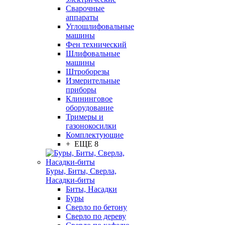
Сварочные
аппараты
Углошлифовальные
машины
Фен технический
Шлифовальные
машины
Штроборезы
Измерительные
приборы
Клининговое
оборудование
Тримеры и
газонокосилки
Комплектующие
+ ЕЩЕ 8
Буры, Биты, Сверла,
Насадки-биты
Биты, Насадки
Буры
Сверло по бетону
Сверло по дереву