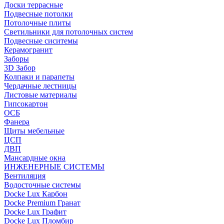
Доски террасные
Подвесные потолки
Потолочные плиты
Светильники для потолочных систем
Подвесные сиситемы
Керамогранит
Заборы
3D Забор
Колпаки и парапеты
Чердачные лестницы
Листовые материалы
Гипсокартон
ОСБ
Фанера
Щиты мебельные
ЦСП
ДВП
Мансардные окна
ИНЖЕНЕРНЫЕ СИСТЕМЫ
Вентиляция
Водосточные системы
Docke Lux Карбон
Docke Premium Гранат
Docke Lux Графит
Docke Lux Пломбир