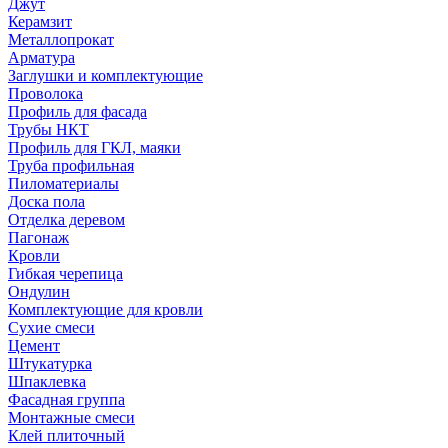
Джут
Керамзит
Металлопрокат
Арматура
Заглушки и комплектующие
Проволока
Профиль для фасада
Трубы НКТ
Профиль для ГКЛ, маяки
Труба профильная
Пиломатериалы
Доска пола
Отделка деревом
Пагонаж
Кровли
Гибкая черепица
Ондулин
Комплектующие для кровли
Сухие смеси
Цемент
Штукатурка
Шпаклевка
Фасадная группа
Монтажные смеси
Клей плиточный