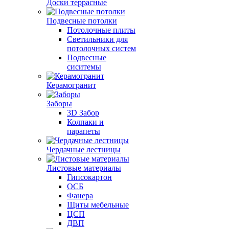
Доски террасные
Подвесные потолки
Потолочные плиты
Светильники для
потолочных систем
Подвесные
сиситемы
Керамогранит
Заборы
3D Забор
Колпаки и
парапеты
Чердачные лестницы
Листовые материалы
Гипсокартон
ОСБ
Фанера
Щиты мебельные
ЦСП
ДВП