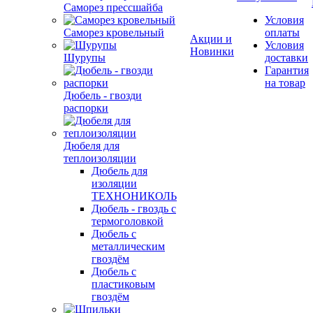
Саморез прессшайба
Условия
Саморез кровельный
оплаты
Акции и
Условия
Новинки
Шурупы
доставки
Гарантия
на товар
Дюбель - гвозди
распорки
Дюбеля для
теплоизоляции
Дюбель для
изоляции
ТЕХНОНИКОЛЬ
Дюбель - гвоздь с
термоголовкой
Дюбель с
металлическим
гвоздём
Дюбель с
пластиковым
гвоздём