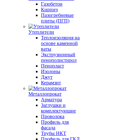
Газобетон
Кирпич
Пазогребневые
плиты (ПГП)
Утеплители
Теплоизоляция на
основе каменной
ваты
Экструзионный
пенополистирол
Пенопласт
Изолоны
Джут
Керамзит
Металлопрокат
Арматура
Заглушки и
комплектующие
Проволока
Профиль для
фасада
Трубы НКТ
Профиль для ГКЛ,