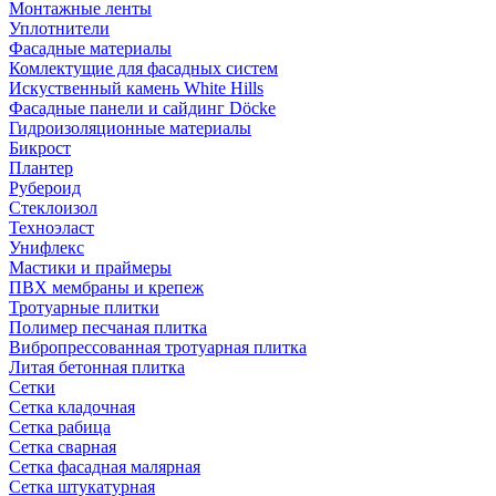
Монтажные ленты
Уплотнители
Фасадные материалы
Комлектущие для фасадных систем
Искуственный камень White Hills
Фасадные панели и сайдинг Döcke
Гидроизоляционные материалы
Бикрост
Плантер
Рубероид
Стеклоизол
Техноэласт
Унифлекс
Мастики и праймеры
ПВХ мембраны и крепеж
Тротуарные плитки
Полимер песчаная плитка
Вибропрессованная тротуарная плитка
Литая бетонная плитка
Сетки
Сетка кладочная
Сетка рабица
Сетка сварная
Сетка фасадная малярная
Сетка штукатурная