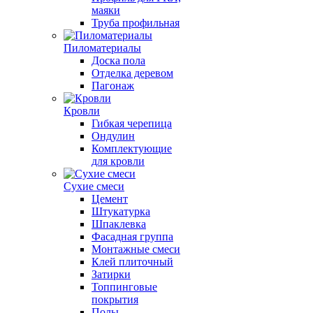
маяки
Труба профильная
Пиломатериалы
Доска пола
Отделка деревом
Пагонаж
Кровли
Гибкая черепица
Ондулин
Комплектующие
для кровли
Сухие смеси
Цемент
Штукатурка
Шпаклевка
Фасадная группа
Монтажные смеси
Клей плиточный
Затирки
Топпинговые
покрытия
Полы