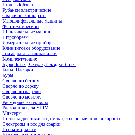
Пилы, Лобзики
Рубанки электрические
Сварочные аппараты
Углошлифовальные машины
Фен технический
Шлифовальные машины
Штроборезы
Измерительные приборы
Клининговое оборудование
Тримеры и газонокосилки
Комплектующие
Буры, Биты, Сверла, Насадки-биты
Биты, Насадки
Буры
Сверло по бетону
Сверло по дереву
Сверло по кафелю
Сверло по металлу
Расходные материалы
Расходники для УШМ
Миксеры
Полотна для ножовок, пилки, кольцевые пилы и коронки
Электроды и все для сварки
Перчатки, краги
Высотные конструкции