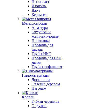
Пенопласт
Изолоны
Джут
Керамзит
Металлопрокат
Арматура
Заглушки и
комплектующие
Проволока
Профиль для
фасада
Трубы НКТ
Профиль для ГКЛ,
маяки
Труба профильная
Пиломатериалы
Доска пола
Отделка деревом
Пагонаж
Кровли
Гибкая черепица
Ондулин