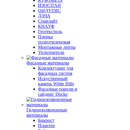
КУБОМЕТР
ИЗОСПАН
ОНДУТИС
ДАЧА
Спанлайт
КНАУФ
Геотекстиль
Пленка
полиэтиленовая
Монтажные ленты
Уплотнители
Фасадные материалы
Комлектущие для
фасадных систем
Искуственный
камень White Hills
Фасадные панели и
сайдинг Döcke
Гидроизоляционные
материалы
Бикрост
Плантер