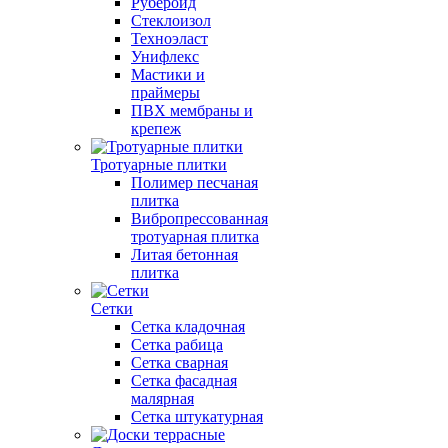
Рубероид
Стеклоизол
Техноэласт
Унифлекс
Мастики и
праймеры
ПВХ мембраны и
крепеж
Тротуарные плитки
Полимер песчаная
плитка
Вибропрессованная
тротуарная плитка
Литая бетонная
плитка
Сетки
Сетка кладочная
Сетка рабица
Сетка сварная
Сетка фасадная
малярная
Сетка штукатурная