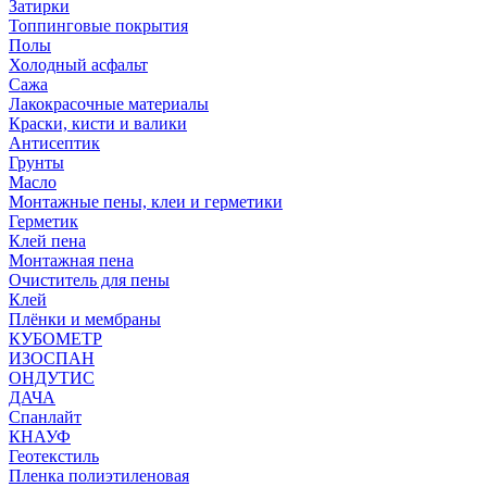
Затирки
Топпинговые покрытия
Полы
Холодный асфальт
Сажа
Лакокрасочные материалы
Краски, кисти и валики
Антисептик
Грунты
Масло
Монтажные пены, клеи и герметики
Герметик
Клей пена
Монтажная пена
Очиститель для пены
Клей
Плёнки и мембраны
КУБОМЕТР
ИЗОСПАН
ОНДУТИС
ДАЧА
Спанлайт
КНАУФ
Геотекстиль
Пленка полиэтиленовая