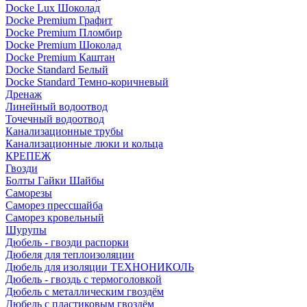
Docke Lux Шоколад
Docke Premium Графит
Docke Premium Пломбир
Docke Premium Шоколад
Docke Premium Каштан
Docke Standard Белый
Docke Standard Темно-коричневый
Дренаж
Линейный водоотвод
Точечный водоотвод
Канализационные трубы
Канализационные люки и кольца
КРЕПЕЖ
Гвозди
Болты Гайки Шайбы
Саморезы
Саморез прессшайба
Саморез кровельный
Шурупы
Дюбель - гвозди распорки
Дюбеля для теплоизоляции
Дюбель для изоляции ТЕХНОНИКОЛЬ
Дюбель - гвоздь с термоголовкой
Дюбель с металлическим гвоздём
Дюбель с пластиковым гвоздём