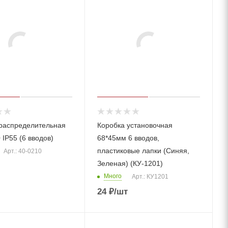
распределительная
Коробка установочная
 IP55 (6 вводов)
68*45мм 6 вводов,
пластиковые лапки (Синяя,
Арт.: 40-0210
Зеленая) (КУ-1201)
Много
Арт.: КУ1201
24
₽
/шт