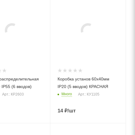
распределительная
Коробка установ 60х40мм
 IP55 (6 вводов)
IP20 (5 вводов) КРАСНАЯ
Много
Арт.: КР2603
Арт.: КУ1105
14
₽
/шт