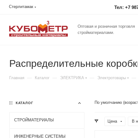
Стерлитамак
Тел: +7 98
Оптовая и розничная торговля
стройматериалами.
Распределительные коробк
—
—
—
—
Главная
Каталог
ЭЛЕКТРИКА
Электротовары
По умолчанию (возрас
КАТАЛОГ
СТРОЙМАТЕРИАЛЫ
Цена
В н
ИНЖЕНЕРНЫЕ СИСТЕМЫ