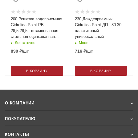
200 Решетка водоприемная
230 Дождеприемник
Gidrolica Point РВ -
Gidrolica Point ДП - 30.30 -
28,5.28,5 - штампованная
пластиковый
стальная оцинкованная
универсальный
,кл.А15
Достаточно
Много
890
₽
/шт
716
₽
/шт
В КОРЗИНУ
В КОРЗИНУ
О КОМПАНИИ
ПОКУПАТЕЛЮ
КОНТАКТЫ