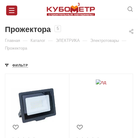
Прожектора
5
—
—
—
—
Главная
Каталог
ЭЛЕКТРИКА
Электротовары
Прожектора
ФИЛЬТР