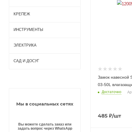
Газобе
КРЕПЕЖ
тон
Кирпи
ч
ИНСТРУМЕНТЫ
Пазогр
ебнев
ые
ЭЛЕКТРИКА
плиты
Ударн
(ПГП)
ые
САД И ДОСУГ
инстру
менты
Столя
Насте
Замок навесной 
рные и
Инстр
нные
слеса
умент
03-50L влагаза
свети
рные
ы для
льник
Достаточно
Ар
инстру
почвы
и
менты
Разно
Потол
Мы в социальных сетях
Режу
е
очные
щие
свети
Инстр
инстру
льник
485
₽
/шт
умент
менты
и
ы
Вы можете сделать заказ или
Измер
Уличн
Зимни
задать вопрос через WhatsApp
итель
ые
й