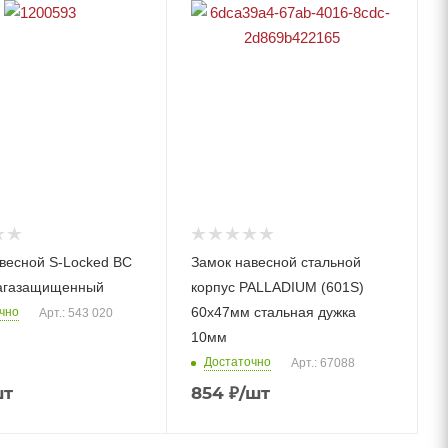
весной S-Locked BC
Замок навесной стальной
лагазащищенный
корпус PALLADIUM (601S)
60х47мм стальная дужка
чно
Арт.: 543 020
10мм
Достаточно
Арт.: 67088
шт
854
₽
/шт