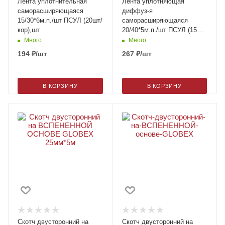
Лента уплотнительная
Лента уплотняющая
саморасширяющаяся
диффуз-я
15/30*6м.п./шт ПСУЛ (20шт/
саморасширяющаяся
кор),шт
20/40*5м.п./шт ПСУЛ (15шт/
кор),шт
Много
Много
194
₽
/шт
267
₽
/шт
В КОРЗИНУ
В КОРЗИНУ
Скотч двусторонний на
Скотч двусторонний на