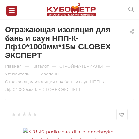
Отражающая изоляция для
бань и саун НПП-К-
Лф10*1000мм*15м GLOBEX
ЭКСПЕРТ
—
—
—
Главная
Каталог
СТРОЙМАТЕРИАЛЫ
—
—
Утеплители
Изолоны
Отражающая изоляция для бань и саун НПП-К-
Лф10*1000мм*15м GLOBEX ЭКСПЕРТ