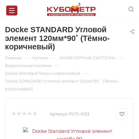
Docke STANDARD Угловой
элемент 120мм*90˚ (Тёмно-
коричневый)
—
—
—
Главная
Каталог
ИНЖЕНЕРНЫЕ СИСТЕМЫ
—
Водосточные системы
—
Docke Standard Темно-коричневый
Docke STANDARD Угловой элемент 120мм*90˚ (Тёмно-
коричневый)
Артикул:
PVTJ-1023