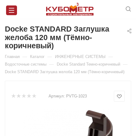
Docke STANDARD Заглушка
желоба 120 мм (Тёмно-
коричневый)
—
—
—
Главная
Каталог
ИНЖЕНЕРНЫЕ СИСТЕМЫ
—
—
Водосточные системы
Docke Standard Темно-коричневый
Docke STANDARD Заглушка желоба 120 мм (Тёмно-коричневый)
Артикул:
PVTG-1023