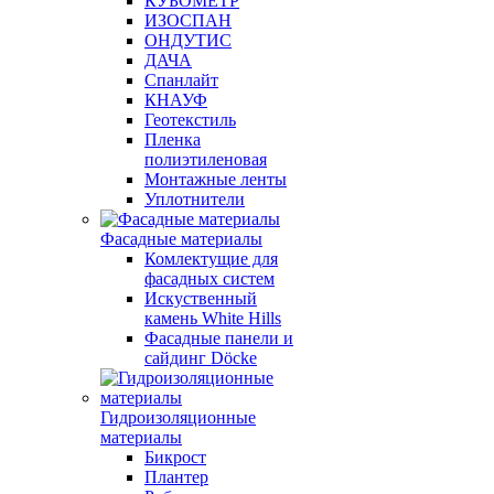
КУБОМЕТР
ИЗОСПАН
ОНДУТИС
ДАЧА
Спанлайт
КНАУФ
Геотекстиль
Пленка
полиэтиленовая
Монтажные ленты
Уплотнители
Фасадные материалы
Комлектущие для
фасадных систем
Искуственный
камень White Hills
Фасадные панели и
сайдинг Döcke
Гидроизоляционные
материалы
Бикрост
Плантер