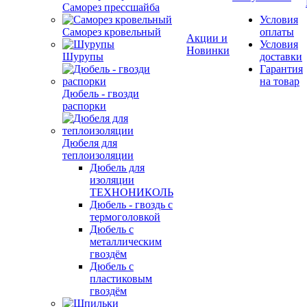
Саморез прессшайба
Условия
Саморез кровельный
оплаты
Акции и
Условия
Новинки
Шурупы
доставки
Гарантия
на товар
Дюбель - гвозди
распорки
Дюбеля для
теплоизоляции
Дюбель для
изоляции
ТЕХНОНИКОЛЬ
Дюбель - гвоздь с
термоголовкой
Дюбель с
металлическим
гвоздём
Дюбель с
пластиковым
гвоздём