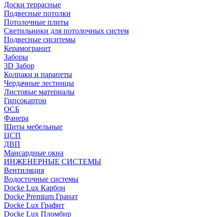
Доски террасные
Подвесные потолки
Потолочные плиты
Светильники для потолочных систем
Подвесные сиситемы
Керамогранит
Заборы
3D Забор
Колпаки и парапеты
Чердачные лестницы
Листовые материалы
Гипсокартон
ОСБ
Фанера
Щиты мебельные
ЦСП
ДВП
Мансардные окна
ИНЖЕНЕРНЫЕ СИСТЕМЫ
Вентиляция
Водосточные системы
Docke Lux Карбон
Docke Premium Гранат
Docke Lux Графит
Docke Lux Пломбир