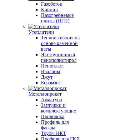
Газобетон
Кирпич
Пазогребневые
плиты (ПГП)
Утеплители
Теплоизоляция на
основе каменной
ваты
Экструзионный
пенополистирол
Пенопласт
Изолоны
Джут
Керамзит
Металлопрокат
Арматура
Заглушки и
комплектующие
Проволока
Профиль для
фасада
Трубы НКТ
Профиль для ГКЛ,