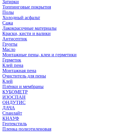
Затирки
Топпинговые покрытия
Полы
Холодный асфальт
Сажа
Лакокрасочные материалы
Краски, кисти и валики
Антисептик
Грунты
Масло
Монтажные пены, клеи и герметики
Герметик
Клей пена
Монтажная пена
Очиститель для пены
Клей
Плёнки и мембраны
КУБОМЕТР
ИЗОСПАН
ОНДУТИС
ДАЧА
Спанлайт
КНАУФ
Геотекстиль
Пленка полиэтиленовая