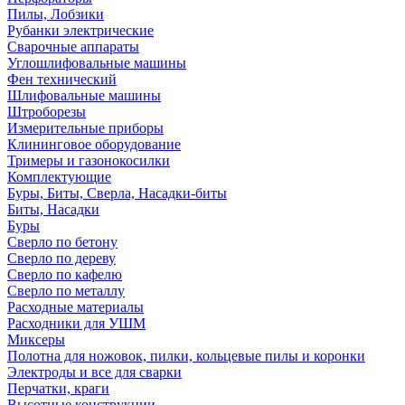
Пилы, Лобзики
Рубанки электрические
Сварочные аппараты
Углошлифовальные машины
Фен технический
Шлифовальные машины
Штроборезы
Измерительные приборы
Клининговое оборудование
Тримеры и газонокосилки
Комплектующие
Буры, Биты, Сверла, Насадки-биты
Биты, Насадки
Буры
Сверло по бетону
Сверло по дереву
Сверло по кафелю
Сверло по металлу
Расходные материалы
Расходники для УШМ
Миксеры
Полотна для ножовок, пилки, кольцевые пилы и коронки
Электроды и все для сварки
Перчатки, краги
Высотные конструкции