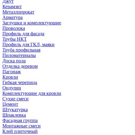
Джут
Керамзит
Металлопрокат
Арматура
Заглушки и комплектующие
Проволока
Профиль для фасада
Трубы НКТ
Профиль для ГКЛ, маяки
Труба профильная
Пиломатериалы
Доска пола
Отделка деревом
Пагонаж
Кровли
Гибкая черепица
Ондулин
Комплектующие для кровли
Сухие смеси
Цемент
Штукатурка
Шпаклевка
Фасадная группа
Монтажные смеси
Клей плиточный