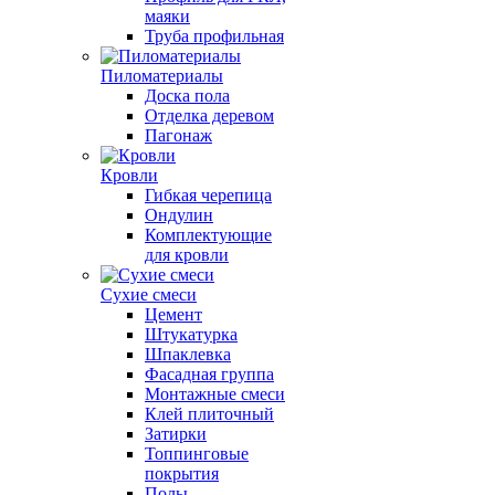
маяки
Труба профильная
Пиломатериалы
Доска пола
Отделка деревом
Пагонаж
Кровли
Гибкая черепица
Ондулин
Комплектующие
для кровли
Сухие смеси
Цемент
Штукатурка
Шпаклевка
Фасадная группа
Монтажные смеси
Клей плиточный
Затирки
Топпинговые
покрытия
Полы