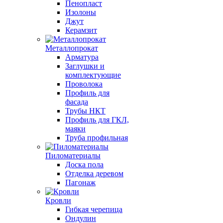
Пенопласт
Изолоны
Джут
Керамзит
Металлопрокат
Арматура
Заглушки и
комплектующие
Проволока
Профиль для
фасада
Трубы НКТ
Профиль для ГКЛ,
маяки
Труба профильная
Пиломатериалы
Доска пола
Отделка деревом
Пагонаж
Кровли
Гибкая черепица
Ондулин