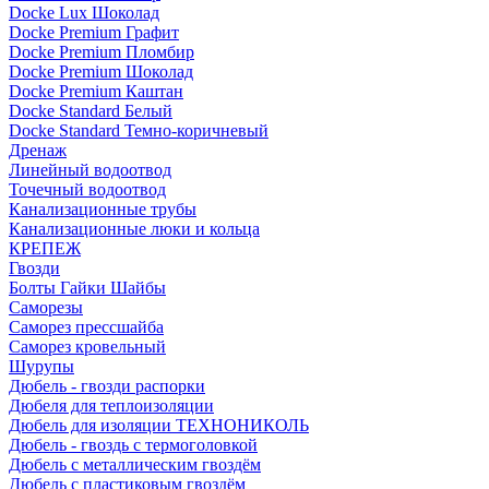
Docke Lux Шоколад
Docke Premium Графит
Docke Premium Пломбир
Docke Premium Шоколад
Docke Premium Каштан
Docke Standard Белый
Docke Standard Темно-коричневый
Дренаж
Линейный водоотвод
Точечный водоотвод
Канализационные трубы
Канализационные люки и кольца
КРЕПЕЖ
Гвозди
Болты Гайки Шайбы
Саморезы
Саморез прессшайба
Саморез кровельный
Шурупы
Дюбель - гвозди распорки
Дюбеля для теплоизоляции
Дюбель для изоляции ТЕХНОНИКОЛЬ
Дюбель - гвоздь с термоголовкой
Дюбель с металлическим гвоздём
Дюбель с пластиковым гвоздём