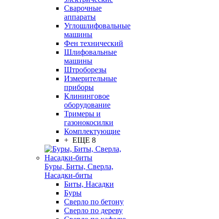
Сварочные
аппараты
Углошлифовальные
машины
Фен технический
Шлифовальные
машины
Штроборезы
Измерительные
приборы
Клининговое
оборудование
Тримеры и
газонокосилки
Комплектующие
+ ЕЩЕ 8
Буры, Биты, Сверла,
Насадки-биты
Биты, Насадки
Буры
Сверло по бетону
Сверло по дереву