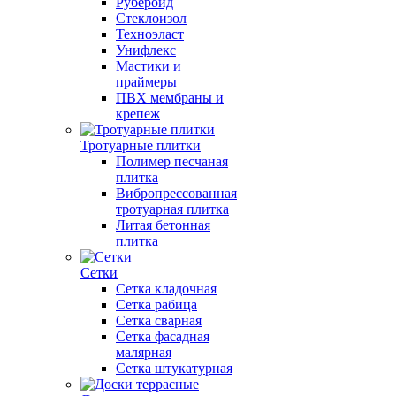
Рубероид
Стеклоизол
Техноэласт
Унифлекс
Мастики и
праймеры
ПВХ мембраны и
крепеж
Тротуарные плитки
Полимер песчаная
плитка
Вибропрессованная
тротуарная плитка
Литая бетонная
плитка
Сетки
Сетка кладочная
Сетка рабица
Сетка сварная
Сетка фасадная
малярная
Сетка штукатурная