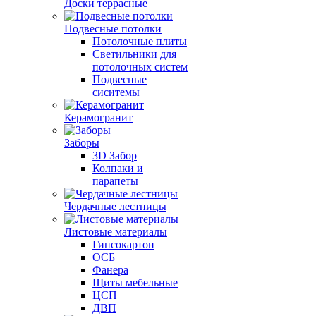
Доски террасные
Подвесные потолки
Потолочные плиты
Светильники для
потолочных систем
Подвесные
сиситемы
Керамогранит
Заборы
3D Забор
Колпаки и
парапеты
Чердачные лестницы
Листовые материалы
Гипсокартон
ОСБ
Фанера
Щиты мебельные
ЦСП
ДВП