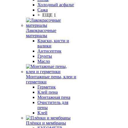
Холодный асфальт
Сажа
+ ЕЩЕ 1
Лакокрасочные
материалы
Краски, кисти и
валики
Антисептик
Грунты
Масло
Монтажные пены, клеи и
герметики
Герметик
Клей пена
Монтажная пена
Очиститель для
пены
Клей
Плёнки и мембраны