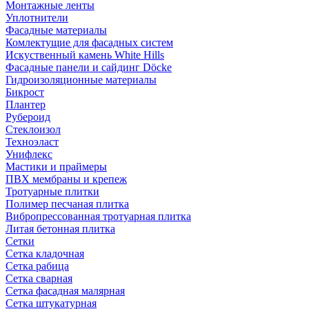
Монтажные ленты
Уплотнители
Фасадные материалы
Комлектущие для фасадных систем
Искуственный камень White Hills
Фасадные панели и сайдинг Döcke
Гидроизоляционные материалы
Бикрост
Плантер
Рубероид
Стеклоизол
Техноэласт
Унифлекс
Мастики и праймеры
ПВХ мембраны и крепеж
Тротуарные плитки
Полимер песчаная плитка
Вибропрессованная тротуарная плитка
Литая бетонная плитка
Сетки
Сетка кладочная
Сетка рабица
Сетка сварная
Сетка фасадная малярная
Сетка штукатурная