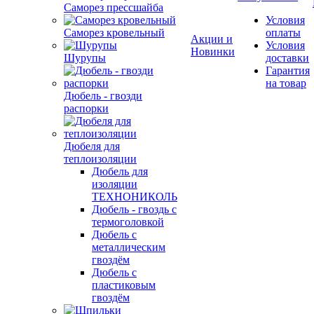
Саморез прессшайба
Условия
Саморез кровельный
оплаты
Акции и
Условия
Новинки
Шурупы
доставки
Гарантия
на товар
Дюбель - гвозди
распорки
Дюбеля для
теплоизоляции
Дюбель для
изоляции
ТЕХНОНИКОЛЬ
Дюбель - гвоздь с
термоголовкой
Дюбель с
металлическим
гвоздём
Дюбель с
пластиковым
гвоздём