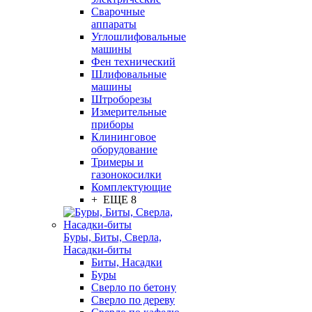
Сварочные
аппараты
Углошлифовальные
машины
Фен технический
Шлифовальные
машины
Штроборезы
Измерительные
приборы
Клининговое
оборудование
Тримеры и
газонокосилки
Комплектующие
+ ЕЩЕ 8
Буры, Биты, Сверла,
Насадки-биты
Биты, Насадки
Буры
Сверло по бетону
Сверло по дереву