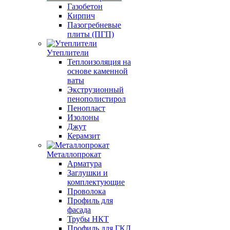
Газобетон
Кирпич
Пазогребневые
плиты (ПГП)
Утеплители
Теплоизоляция на
основе каменной
ваты
Экструзионный
пенополистирол
Пенопласт
Изолоны
Джут
Керамзит
Металлопрокат
Арматура
Заглушки и
комплектующие
Проволока
Профиль для
фасада
Трубы НКТ
Профиль для ГКЛ,