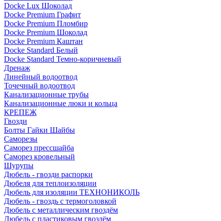
Docke Lux Шоколад
Docke Premium Графит
Docke Premium Пломбир
Docke Premium Шоколад
Docke Premium Каштан
Docke Standard Белый
Docke Standard Темно-коричневый
Дренаж
Линейный водоотвод
Точечный водоотвод
Канализационные трубы
Канализационные люки и кольца
КРЕПЕЖ
Гвозди
Болты Гайки Шайбы
Саморезы
Саморез прессшайба
Саморез кровельный
Шурупы
Дюбель - гвозди распорки
Дюбеля для теплоизоляции
Дюбель для изоляции ТЕХНОНИКОЛЬ
Дюбель - гвоздь с термоголовкой
Дюбель с металлическим гвоздём
Дюбель с пластиковым гвоздём