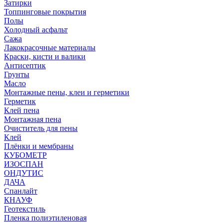
Затирки
Топпинговые покрытия
Полы
Холодный асфальт
Сажа
Лакокрасочные материалы
Краски, кисти и валики
Антисептик
Грунты
Масло
Монтажные пены, клеи и герметики
Герметик
Клей пена
Монтажная пена
Очиститель для пены
Клей
Плёнки и мембраны
КУБОМЕТР
ИЗОСПАН
ОНДУТИС
ДАЧА
Спанлайт
КНАУФ
Геотекстиль
Пленка полиэтиленовая