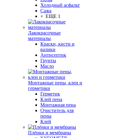
Холодный асфальт
Сажа
+ ЕЩЕ 1
Лакокрасочные
материалы
Краски, кисти и
валики
Антисептик
Грунты
Масло
Монтажные пены, клеи и
герметики
Герметик
Клей пена
Монтажная пена
Очиститель для
пены
Клей
Плёнки и мембраны