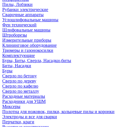
Пилы, Лобзики
Рубанки электрические
Сварочные аппараты
Углошлифовальные машины
Фен технический
Шлифовальные машины
Штроборезы
Измерительные приборы
Клининговое оборудование
Тримеры и газонокосилки
Комплектующие
Буры, Биты, Сверла, Насадки-биты
Биты, Насадки
Буры
Сверло по бетону
Сверло по дереву
Сверло по кафелю
Сверло по металлу
Расходные материалы
Расходники для УШМ
Миксеры
Полотна для ножовок, пилки, кольцевые пилы и коронки
Электроды и все для сварки
Перчатки, краги
Высотные конструкции