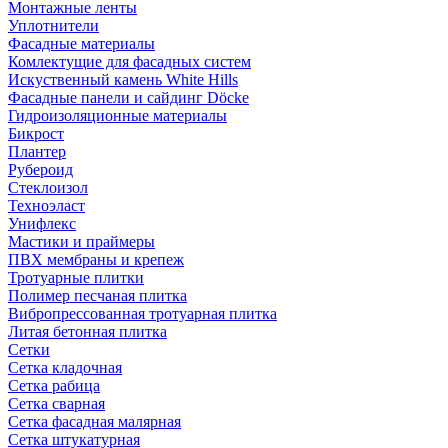
Монтажные ленты
Уплотнители
Фасадные материалы
Комлектущие для фасадных систем
Искуственный камень White Hills
Фасадные панели и сайдинг Döcke
Гидроизоляционные материалы
Бикрост
Плантер
Рубероид
Стеклоизол
Техноэласт
Унифлекс
Мастики и праймеры
ПВХ мембраны и крепеж
Тротуарные плитки
Полимер песчаная плитка
Вибропрессованная тротуарная плитка
Литая бетонная плитка
Сетки
Сетка кладочная
Сетка рабица
Сетка сварная
Сетка фасадная малярная
Сетка штукатурная