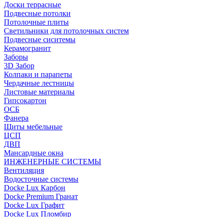
Доски террасные
Подвесные потолки
Потолочные плиты
Светильники для потолочных систем
Подвесные сиситемы
Керамогранит
Заборы
3D Забор
Колпаки и парапеты
Чердачные лестницы
Листовые материалы
Гипсокартон
ОСБ
Фанера
Щиты мебельные
ЦСП
ДВП
Мансардные окна
ИНЖЕНЕРНЫЕ СИСТЕМЫ
Вентиляция
Водосточные системы
Docke Lux Карбон
Docke Premium Гранат
Docke Lux Графит
Docke Lux Пломбир