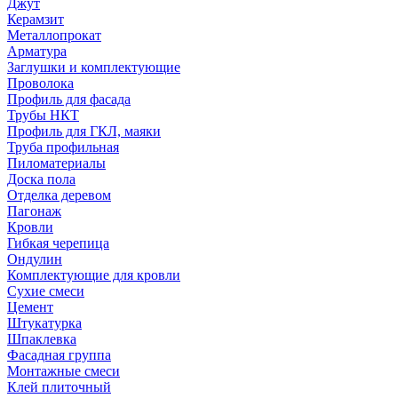
Джут
Керамзит
Металлопрокат
Арматура
Заглушки и комплектующие
Проволока
Профиль для фасада
Трубы НКТ
Профиль для ГКЛ, маяки
Труба профильная
Пиломатериалы
Доска пола
Отделка деревом
Пагонаж
Кровли
Гибкая черепица
Ондулин
Комплектующие для кровли
Сухие смеси
Цемент
Штукатурка
Шпаклевка
Фасадная группа
Монтажные смеси
Клей плиточный