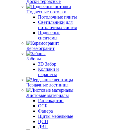
Доски террасные
Подвесные потолки
Потолочные плиты
Светильники для
потолочных систем
Подвесные
сиситемы
Керамогранит
Заборы
3D Забор
Колпаки и
парапеты
Чердачные лестницы
Листовые материалы
Гипсокартон
ОСБ
Фанера
Щиты мебельные
ЦСП
ДВП