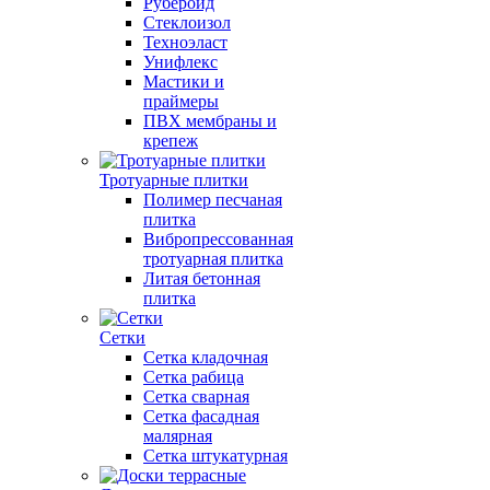
Рубероид
Стеклоизол
Техноэласт
Унифлекс
Мастики и
праймеры
ПВХ мембраны и
крепеж
Тротуарные плитки
Полимер песчаная
плитка
Вибропрессованная
тротуарная плитка
Литая бетонная
плитка
Сетки
Сетка кладочная
Сетка рабица
Сетка сварная
Сетка фасадная
малярная
Сетка штукатурная