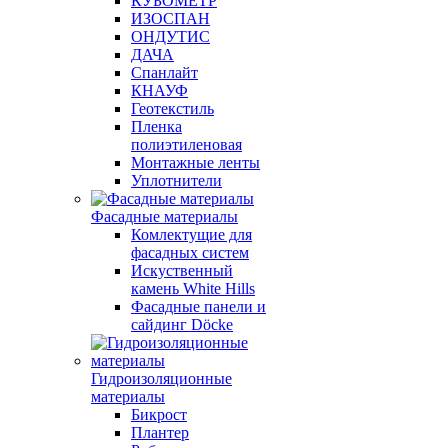
КУБОМЕТР
ИЗОСПАН
ОНДУТИС
ДАЧА
Спанлайт
КНАУФ
Геотекстиль
Пленка
полиэтиленовая
Монтажные ленты
Уплотнители
Фасадные материалы
Комлектущие для
фасадных систем
Искуственный
камень White Hills
Фасадные панели и
сайдинг Döcke
Гидроизоляционные
материалы
Бикрост
Плантер