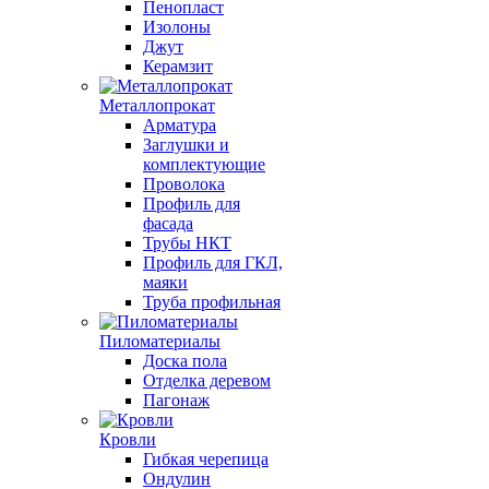
Пенопласт
Изолоны
Джут
Керамзит
Металлопрокат
Арматура
Заглушки и
комплектующие
Проволока
Профиль для
фасада
Трубы НКТ
Профиль для ГКЛ,
маяки
Труба профильная
Пиломатериалы
Доска пола
Отделка деревом
Пагонаж
Кровли
Гибкая черепица
Ондулин