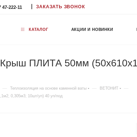
ЗАКАЗАТЬ ЗВОНОК
7 47-222-11
КАТАЛОГ
АКЦИИ И НОВИНКИ
и Крыш ПЛИТА 50мм (50х610х1
—
—
—
Теплоизоляция на основе каменной ваты
ВЕТОНИТ
м2; 0,305м3; 10шт/уп) 40 уп/под