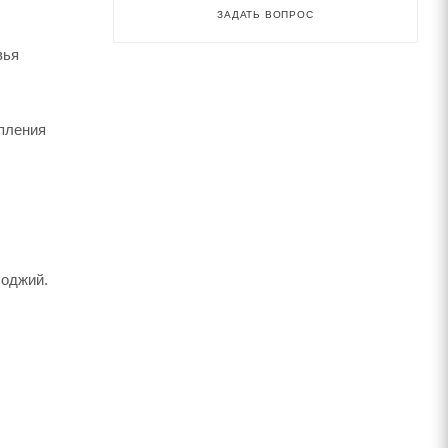
ЗАДАТЬ ВОПРОС
вья
епления
лоджий.