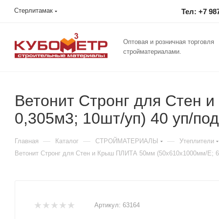
Стерлитамак
Тел: +7 98
Оптовая и розничная торговля
стройматериалами.
Ветонит Стронг для Стен 
0,305м3; 10шт/уп) 40 уп/под
—
—
—
Главная
Каталог
СТРОЙМАТЕРИАЛЫ
Утеплители
Ветонит Стронг для Стен и Крыш ПЛИТА 50мм (50х610х1000мм/Е; 6,1
Артикул:
63164