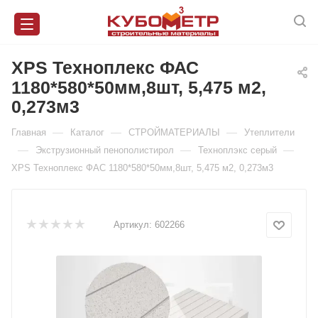
XPS Техноплекс ФАС
1180*580*50мм,8шт, 5,475 м2,
0,273м3
—
—
—
Главная
Каталог
СТРОЙМАТЕРИАЛЫ
Утеплители
—
—
—
Экструзионный пенополистирол
Техноплэкс серый
XPS Техноплекс ФАС 1180*580*50мм,8шт, 5,475 м2, 0,273м3
Артикул:
602266