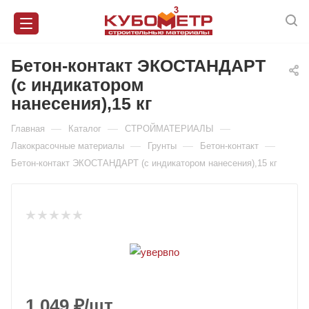
Бетон-контакт ЭКОСТАНДАРТ
(с индикатором
нанесения),15 кг
—
—
—
Главная
Каталог
СТРОЙМАТЕРИАЛЫ
—
—
—
Лакокрасочные материалы
Грунты
Бетон-контакт
Бетон-контакт ЭКОСТАНДАРТ (с индикатором нанесения),15 кг
1 049
₽
/шт