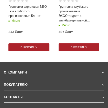
Грунтовка акриловая NEO
Грунтовка глубокого
Line глубокого
проникновения
проникновения 5л, шт
ЭКОСтандарт с
антибактериальной
Много
защитой 10л Эконом
Много
243
₽
/шт
497
₽
/шт
В КОРЗИНУ
В КОРЗИНУ
О КОМПАНИИ
ПОКУПАТЕЛЮ
КОНТАКТЫ