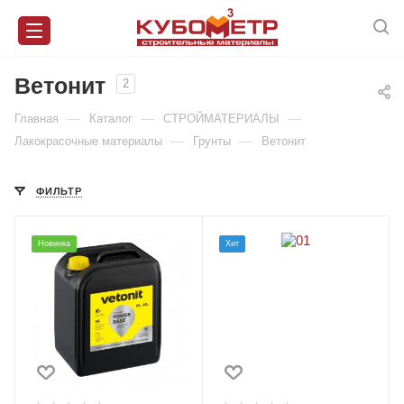
Ветонит
2
—
—
—
Главная
Каталог
СТРОЙМАТЕРИАЛЫ
—
—
Лакокрасочные материалы
Грунты
Ветонит
ФИЛЬТР
Новинка
Хит