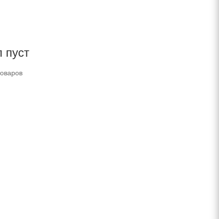
 пуст
товаров