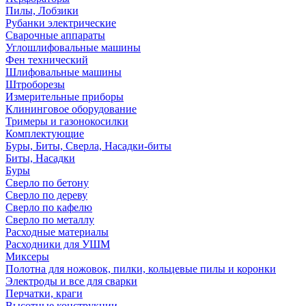
Пилы, Лобзики
Рубанки электрические
Сварочные аппараты
Углошлифовальные машины
Фен технический
Шлифовальные машины
Штроборезы
Измерительные приборы
Клининговое оборудование
Тримеры и газонокосилки
Комплектующие
Буры, Биты, Сверла, Насадки-биты
Биты, Насадки
Буры
Сверло по бетону
Сверло по дереву
Сверло по кафелю
Сверло по металлу
Расходные материалы
Расходники для УШМ
Миксеры
Полотна для ножовок, пилки, кольцевые пилы и коронки
Электроды и все для сварки
Перчатки, краги
Высотные конструкции