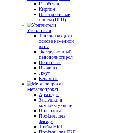
Газобетон
Кирпич
Пазогребневые
плиты (ПГП)
Утеплители
Теплоизоляция на
основе каменной
ваты
Экструзионный
пенополистирол
Пенопласт
Изолоны
Джут
Керамзит
Металлопрокат
Арматура
Заглушки и
комплектующие
Проволока
Профиль для
фасада
Трубы НКТ
Профиль для ГКЛ,