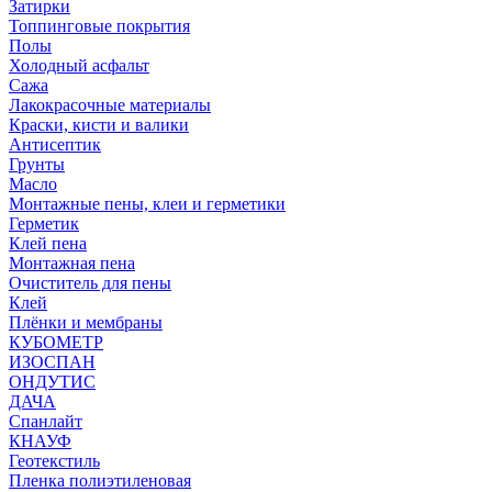
Затирки
Топпинговые покрытия
Полы
Холодный асфальт
Сажа
Лакокрасочные материалы
Краски, кисти и валики
Антисептик
Грунты
Масло
Монтажные пены, клеи и герметики
Герметик
Клей пена
Монтажная пена
Очиститель для пены
Клей
Плёнки и мембраны
КУБОМЕТР
ИЗОСПАН
ОНДУТИС
ДАЧА
Спанлайт
КНАУФ
Геотекстиль
Пленка полиэтиленовая