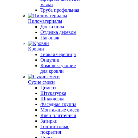
маяки
Труба профильная
Пиломатериалы
Доска пола
Отделка деревом
Пагонаж
Кровли
Гибкая черепица
Ондулин
Комплектующие
для кровли
Сухие смеси
Цемент
Штукатурка
Шпаклевка
Фасадная группа
Монтажные смеси
Клей плиточный
Затирки
Топпинговые
покрытия
Полы