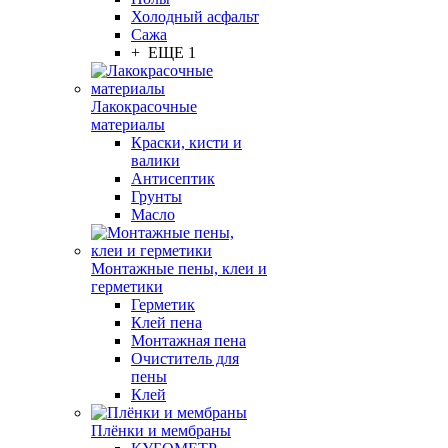
Холодный асфальт
Сажа
+ ЕЩЕ 1
Лакокрасочные
материалы
Краски, кисти и
валики
Антисептик
Грунты
Масло
Монтажные пены, клеи и
герметики
Герметик
Клей пена
Монтажная пена
Очиститель для
пены
Клей
Плёнки и мембраны