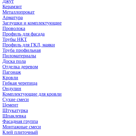
Джут
Керамзит
Металлопрокат
Арматура
Заглушки и комплектующие
Проволока
Профиль для фасада
Трубы НКТ
Профиль для ГКЛ, маяки
Труба профильная
Пиломатериалы
Доска пола
Отделка деревом
Пагонаж
Кровли
Гибкая черепица
Ондулин
Комплектующие для кровли
Сухие смеси
Цемент
Штукатурка
Шпаклевка
Фасадная группа
Монтажные смеси
Клей плиточный