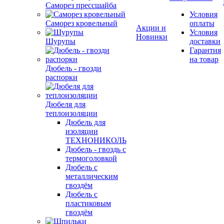
Саморез прессшайба
Условия
Саморез кровельный
оплаты
Акции и
Условия
Новинки
Шурупы
доставки
Гарантия
на товар
Дюбель - гвозди
распорки
Дюбеля для
теплоизоляции
Дюбель для
изоляции
ТЕХНОНИКОЛЬ
Дюбель - гвоздь с
термоголовкой
Дюбель с
металлическим
гвоздём
Дюбель с
пластиковым
гвоздём