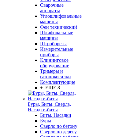
Сварочные
аппараты
Углошлифовальные
машины
Фен технический
Шлифовальные
машины
Штроборезы
Измерительные
приборы
Клининговое
оборудование
Тримеры и
газонокосилки
Комплектующие
+ ЕЩЕ 8
Буры, Биты, Сверла,
Насадки-биты
Биты, Насадки
Буры
Сверло по бетону
Сверло по дереву