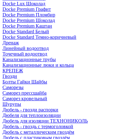
Docke Lux Шоколад
Docke Premium Графит
Docke Premium Пломбир
Docke Premium Шоколад
Docke Premium Каштан
Docke Standard Белый
Docke Standard Темно-коричневый
Дренаж
Линейный водоотвод
Точечный водоотвод
Канализационные трубы
Канализационные люки и кольца
КРЕПЕЖ
Гвозди
Болты Гайки Шайбы
Саморезы
Саморез прессшайба
Саморез кровельный
Шурупы
Дюбель - гвозди распорки
Дюбеля для теплоизоляции
Дюбель для изоляции ТЕХНОНИКОЛЬ
Дюбель - гвоздь с термоголовкой
Дюбель с металлическим гвоздём
Дюбель с пластиковым гвоздём