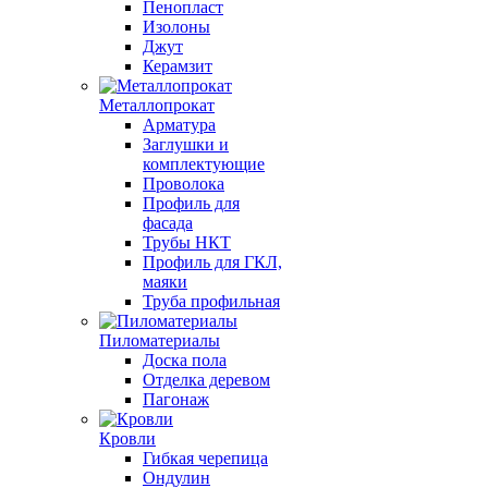
Пенопласт
Изолоны
Джут
Керамзит
Металлопрокат
Арматура
Заглушки и
комплектующие
Проволока
Профиль для
фасада
Трубы НКТ
Профиль для ГКЛ,
маяки
Труба профильная
Пиломатериалы
Доска пола
Отделка деревом
Пагонаж
Кровли
Гибкая черепица
Ондулин