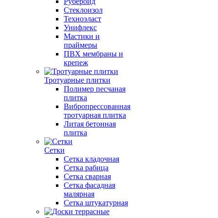
Рубероид
Стеклоизол
Техноэласт
Унифлекс
Мастики и
праймеры
ПВХ мембраны и
крепеж
Тротуарные плитки
Полимер песчаная
плитка
Вибропрессованная
тротуарная плитка
Литая бетонная
плитка
Сетки
Сетка кладочная
Сетка рабица
Сетка сварная
Сетка фасадная
малярная
Сетка штукатурная