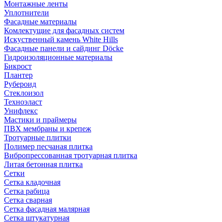
Монтажные ленты
Уплотнители
Фасадные материалы
Комлектущие для фасадных систем
Искуственный камень White Hills
Фасадные панели и сайдинг Döcke
Гидроизоляционные материалы
Бикрост
Плантер
Рубероид
Стеклоизол
Техноэласт
Унифлекс
Мастики и праймеры
ПВХ мембраны и крепеж
Тротуарные плитки
Полимер песчаная плитка
Вибропрессованная тротуарная плитка
Литая бетонная плитка
Сетки
Сетка кладочная
Сетка рабица
Сетка сварная
Сетка фасадная малярная
Сетка штукатурная