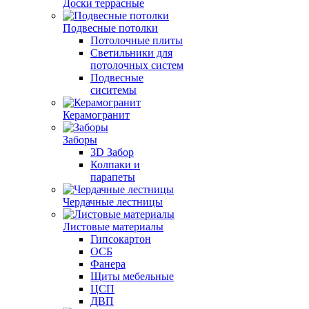
Доски террасные
Подвесные потолки
Потолочные плиты
Светильники для
потолочных систем
Подвесные
сиситемы
Керамогранит
Заборы
3D Забор
Колпаки и
парапеты
Чердачные лестницы
Листовые материалы
Гипсокартон
ОСБ
Фанера
Щиты мебельные
ЦСП
ДВП