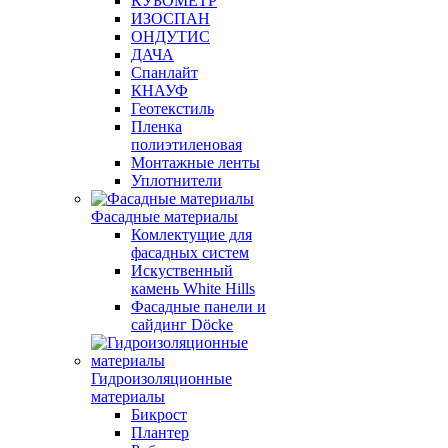
КУБОМЕТР
ИЗОСПАН
ОНДУТИС
ДАЧА
Спанлайт
КНАУФ
Геотекстиль
Пленка
полиэтиленовая
Монтажные ленты
Уплотнители
Фасадные материалы
Комлектущие для
фасадных систем
Искуственный
камень White Hills
Фасадные панели и
сайдинг Döcke
Гидроизоляционные
материалы
Бикрост
Плантер