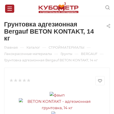
Грунтовка адгезионная
Bergauf BETON KONTAKT, 14
кг
—
—
—
Главная
Каталог
СТРОЙМАТЕРИАЛЫ
—
—
—
Лакокрасочные материалы
Грунты
BERGAUF
Грунтовка адгезионная Bergauf BETON KONTAKT, 14 кг