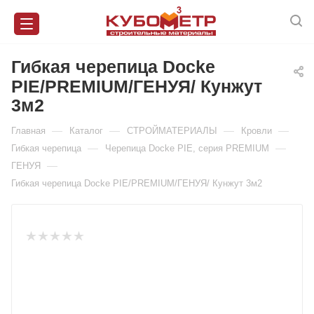
Гибкая черепица Docke
PIE/PREMIUM/ГЕНУЯ/ Кунжут
3м2
—
—
—
—
Главная
Каталог
СТРОЙМАТЕРИАЛЫ
Кровли
—
—
Гибкая черепица
Черепица Docke PIE, серия PREMIUM
—
ГЕНУЯ
Гибкая черепица Docke PIE/PREMIUM/ГЕНУЯ/ Кунжут 3м2