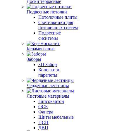
Доски террасные
Подвесные потолки
Потолочные плиты
Светильники для
потолочных систем
Подвесные
сиситемы
Керамогранит
Заборы
3D Забор
Колпаки и
парапеты
Чердачные лестницы
Листовые материалы
Гипсокартон
ОСБ
Фанера
Щиты мебельные
ЦСП
ДВП