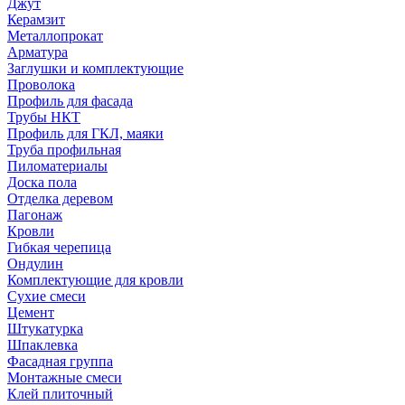
Джут
Керамзит
Металлопрокат
Арматура
Заглушки и комплектующие
Проволока
Профиль для фасада
Трубы НКТ
Профиль для ГКЛ, маяки
Труба профильная
Пиломатериалы
Доска пола
Отделка деревом
Пагонаж
Кровли
Гибкая черепица
Ондулин
Комплектующие для кровли
Сухие смеси
Цемент
Штукатурка
Шпаклевка
Фасадная группа
Монтажные смеси
Клей плиточный