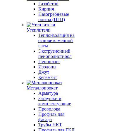
Газобетон
Кирпич
Пазогребневые
плиты (ПГП)
Утеплители
Теплоизоляция на
основе каменной
ваты
Экструзионный
пенополистирол
Пенопласт
Изолоны
Джут
Керамзит
Металлопрокат
Арматура
Заглушки и
комплектующие
Проволока
Профиль для
фасада
Трубы НКТ
Профиль для ГКЛ,