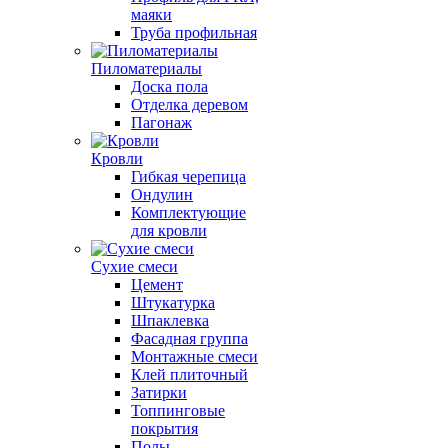
маяки
Труба профильная
Пиломатериалы
Доска пола
Отделка деревом
Пагонаж
Кровли
Гибкая черепица
Ондулин
Комплектующие
для кровли
Сухие смеси
Цемент
Штукатурка
Шпаклевка
Фасадная группа
Монтажные смеси
Клей плиточный
Затирки
Топпинговые
покрытия
Полы