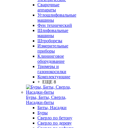
Сварочные
аппараты
Углошлифовальные
машины
Фен технический
Шлифовальные
машины
Штроборезы
Измерительные
приборы
Клининговое
оборудование
Тримеры и
газонокосилки
Комплектующие
+ ЕЩЕ 8
Буры, Биты, Сверла,
Насадки-биты
Биты, Насадки
Буры
Сверло по бетону
Сверло по дереву