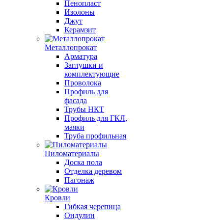
Пенопласт
Изолоны
Джут
Керамзит
Металлопрокат
Арматура
Заглушки и
комплектующие
Проволока
Профиль для
фасада
Трубы НКТ
Профиль для ГКЛ,
маяки
Труба профильная
Пиломатериалы
Доска пола
Отделка деревом
Пагонаж
Кровли
Гибкая черепица
Ондулин