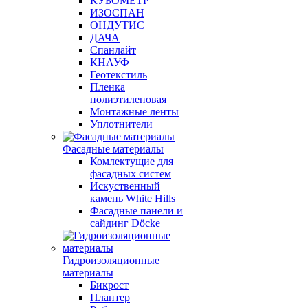
КУБОМЕТР
ИЗОСПАН
ОНДУТИС
ДАЧА
Спанлайт
КНАУФ
Геотекстиль
Пленка
полиэтиленовая
Монтажные ленты
Уплотнители
Фасадные материалы
Комлектущие для
фасадных систем
Искуственный
камень White Hills
Фасадные панели и
сайдинг Döcke
Гидроизоляционные
материалы
Бикрост
Плантер