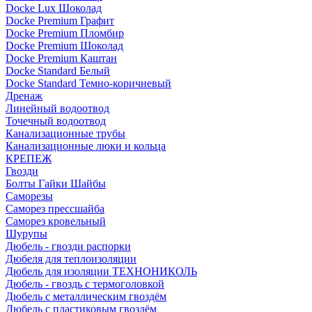
Docke Lux Шоколад
Docke Premium Графит
Docke Premium Пломбир
Docke Premium Шоколад
Docke Premium Каштан
Docke Standard Белый
Docke Standard Темно-коричневый
Дренаж
Линейный водоотвод
Точечный водоотвод
Канализационные трубы
Канализационные люки и кольца
КРЕПЕЖ
Гвозди
Болты Гайки Шайбы
Саморезы
Саморез прессшайба
Саморез кровельный
Шурупы
Дюбель - гвозди распорки
Дюбеля для теплоизоляции
Дюбель для изоляции ТЕХНОНИКОЛЬ
Дюбель - гвоздь с термоголовкой
Дюбель с металлическим гвоздём
Дюбель с пластиковым гвоздём