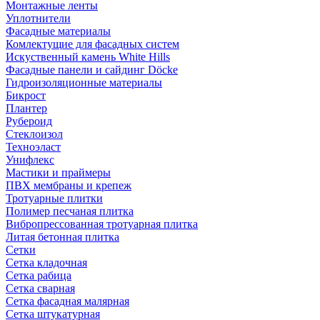
Монтажные ленты
Уплотнители
Фасадные материалы
Комлектущие для фасадных систем
Искуственный камень White Hills
Фасадные панели и сайдинг Döcke
Гидроизоляционные материалы
Бикрост
Плантер
Рубероид
Стеклоизол
Техноэласт
Унифлекс
Мастики и праймеры
ПВХ мембраны и крепеж
Тротуарные плитки
Полимер песчаная плитка
Вибропрессованная тротуарная плитка
Литая бетонная плитка
Сетки
Сетка кладочная
Сетка рабица
Сетка сварная
Сетка фасадная малярная
Сетка штукатурная