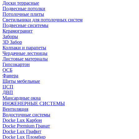
Доски террасные
Подвесные потолки
Потолочные плиты
Светильники для потолочных систем
Подвесные сиситемы
Керамогранит
Заборы
3D Забор
Колпаки и парапеты
Чердачные лестницы
Листовые материалы
Гипсокартон
ОСБ
Фанера
Щиты мебельные
ЦСП
ДВП
Мансардные окна
ИНЖЕНЕРНЫЕ СИСТЕМЫ
Вентиляция
Водосточные системы
Docke Lux Карбон
Docke Premium Гранат
Docke Lux Графит
Docke Lux Пломбир