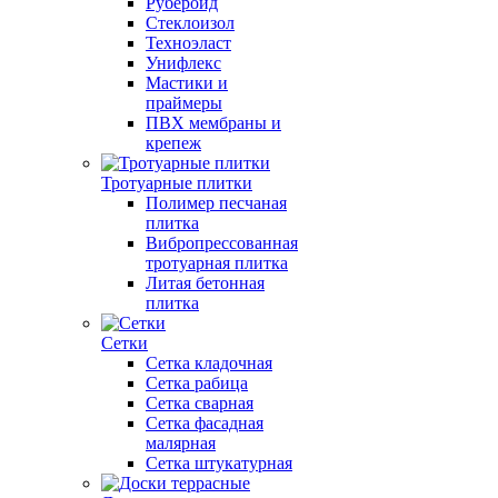
Рубероид
Стеклоизол
Техноэласт
Унифлекс
Мастики и
праймеры
ПВХ мембраны и
крепеж
Тротуарные плитки
Полимер песчаная
плитка
Вибропрессованная
тротуарная плитка
Литая бетонная
плитка
Сетки
Сетка кладочная
Сетка рабица
Сетка сварная
Сетка фасадная
малярная
Сетка штукатурная