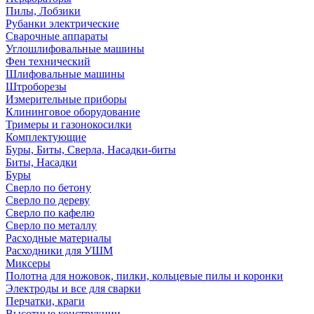
Пилы, Лобзики
Рубанки электрические
Сварочные аппараты
Углошлифовальные машины
Фен технический
Шлифовальные машины
Штроборезы
Измерительные приборы
Клининговое оборудование
Тримеры и газонокосилки
Комплектующие
Буры, Биты, Сверла, Насадки-биты
Биты, Насадки
Буры
Сверло по бетону
Сверло по дереву
Сверло по кафелю
Сверло по металлу
Расходные материалы
Расходники для УШМ
Миксеры
Полотна для ножовок, пилки, кольцевые пилы и коронки
Электроды и все для сварки
Перчатки, краги
Высотные конструкции