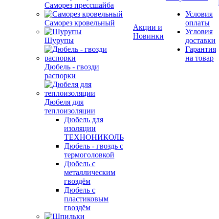
Саморез прессшайба
Условия
Саморез кровельный
оплаты
Акции и
Условия
Новинки
Шурупы
доставки
Гарантия
на товар
Дюбель - гвозди
распорки
Дюбеля для
теплоизоляции
Дюбель для
изоляции
ТЕХНОНИКОЛЬ
Дюбель - гвоздь с
термоголовкой
Дюбель с
металлическим
гвоздём
Дюбель с
пластиковым
гвоздём