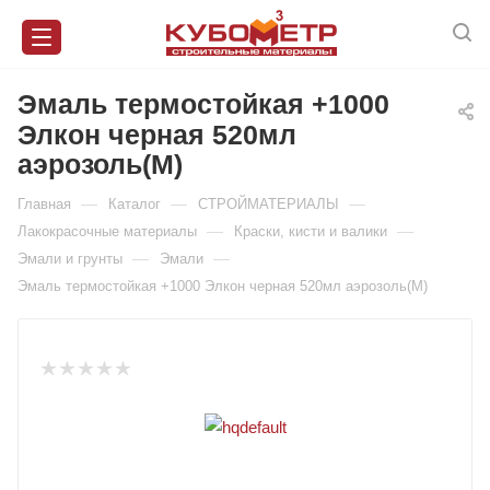
Эмаль термостойкая +1000
Элкон черная 520мл
аэрозоль(М)
—
—
—
Главная
Каталог
СТРОЙМАТЕРИАЛЫ
—
—
Лакокрасочные материалы
Краски, кисти и валики
—
—
Эмали и грунты
Эмали
Эмаль термостойкая +1000 Элкон черная 520мл аэрозоль(М)