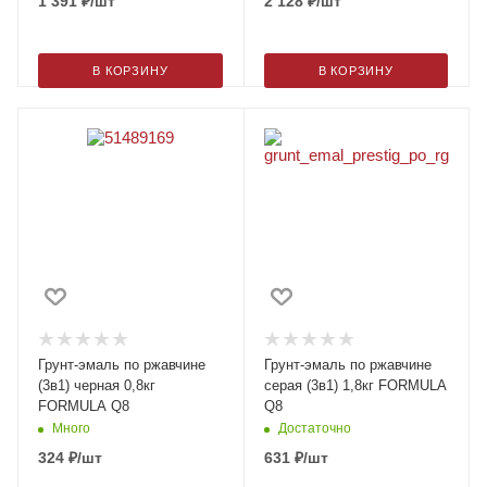
1 391
₽
/шт
2 128
₽
/шт
В КОРЗИНУ
В КОРЗИНУ
Грунт-эмаль по ржавчине
Грунт-эмаль по ржавчине
(3в1) черная 0,8кг
серая (3в1) 1,8кг FORMULA
FORMULA Q8
Q8
Много
Достаточно
324
₽
/шт
631
₽
/шт