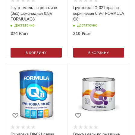
Грунт-эмаль по ржавчине
Грунтовка ГФ-021 красно-
(3в1) шоколадная 0,8кг
коричневая 0,9кг FORMULA
FORMULAQ8
Q8
Достаточно
Достаточно
374
₽
/шт
210
₽
/шт
В КОРЗИНУ
В КОРЗИНУ
Грунтовка ГФ-021 серая
Грунт-эмаль по ржавчине