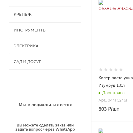
Газоб
КРЕПЕЖ
етон
Кирп
ич
ИНСТРУМЕНТЫ
Пазог
ребн
евые
ЭЛЕКТРИКА
плит
Удар
ы
ные
(ПГП)
САД И ДОСУГ
инстр
умент
ы
Насте
Колер паста уни
Столя
Инст
нные
рные
руме
Изумруд 1,0л
свети
и
нты
льник
Достаточно
слеса
для
и
рные
почв
Арт.: 0441152461
Потол
инстр
ы
Мы в социальных сетях
очны
умент
503
₽
/шт
Разно
е
ы
е
свети
Режу
льник
Инст
щие
Вы можете сделать заказ или
и
руме
инстр
задать вопрос через WhatsApp
нты
Улич