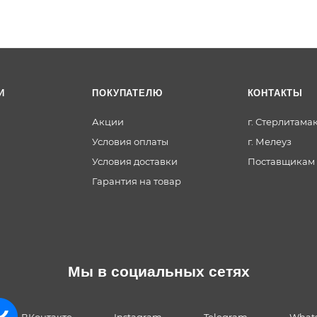
емы
3D
Забо
И
ПОКУПАТЕЛЮ
КОНТАКТЫ
р
Колп
Акции
г. Стерлитама
аки и
пара
Условия оплаты
г. Мелеуз
петы
Условия доставки
Поставщикам
Гарантия на товар
Мы в социальных сетях
ВКонтакте
Instagram
Telegram
What