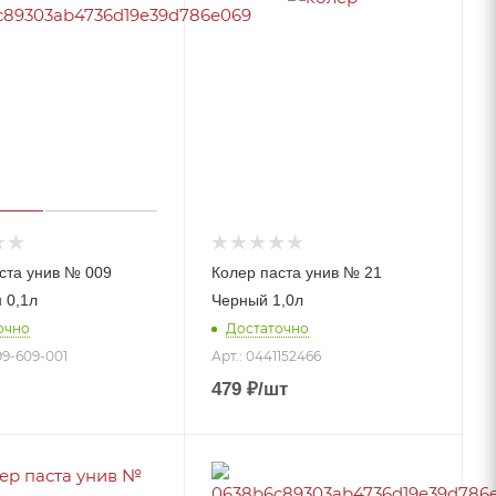
ста унив № 009
Колер паста унив № 21
 0,1л
Черный 1,0л
очно
Достаточно
99-609-001
Арт.: 0441152466
479
₽
/шт