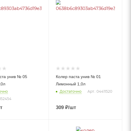
ста унив № 05
Колер паста унив № 01
,0л
Лимонный 1,0л
очно
Достаточно
Арт.: 04411520
1152454
т
309
₽
/шт