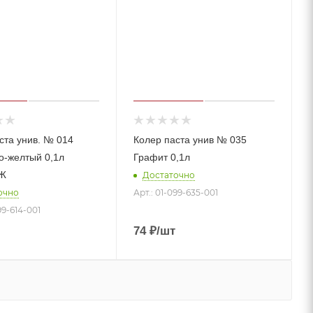
ста унив. № 014
Колер паста унив № 035
о-желтый 0,1л
Графит 0,1л
Ж
Достаточно
очно
Арт.: 01-099-635-001
99-614-001
74
₽
/шт