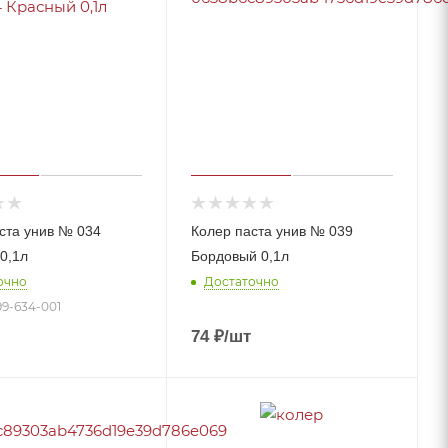
ста унив № 034
Колер паста унив № 039
0,1л
Бордовый 0,1л
очно
Достаточно
99-634-001
74
₽
/шт