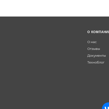
О КОМПАНИ
О нас
Отзывы
Документы
Техноблог
Гипсо
карто
н
ОСБ
Фане