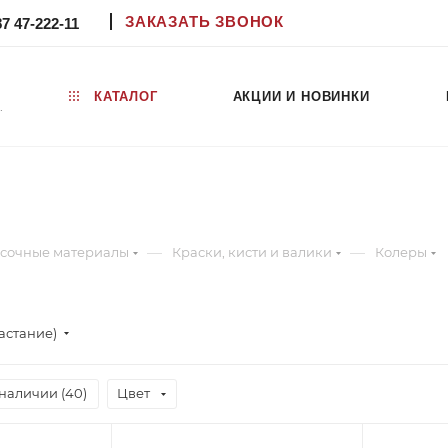
ЗАКАЗАТЬ ЗВОНОК
87 47-222-11
КАТАЛОГ
АКЦИИ И НОВИНКИ
.
—
—
сочные материалы
Краски, кисти и валики
Колеры
астание)
наличии (
40
)
Цвет