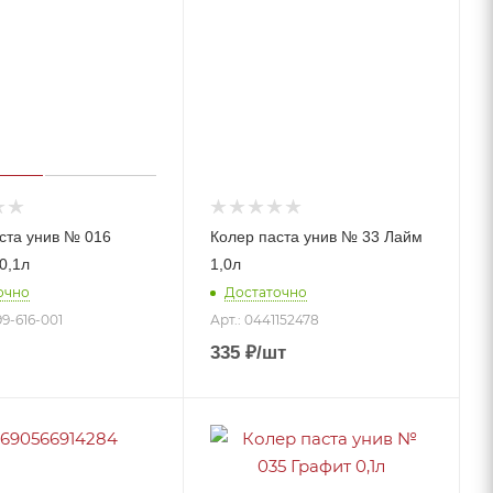
ста унив № 016
Колер паста унив № 33 Лайм
0,1л
1,0л
очно
Достаточно
99-616-001
Арт.: 0441152478
335
₽
/шт