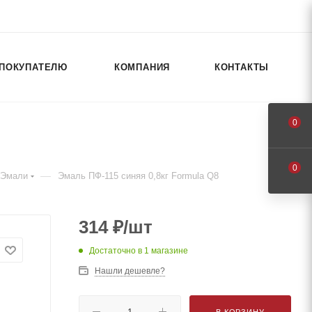
ПОКУПАТЕЛЮ
КОМПАНИЯ
КОНТАКТЫ
0
0
—
Эмали
Эмаль ПФ-115 синяя 0,8кг Formula Q8
314
₽
/шт
Достаточно
в 1 магазине
Нашли дешевле?
В КОРЗИНУ