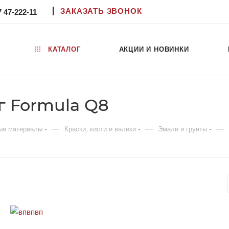
ЗАКАЗАТЬ ЗВОНОК
7 47-222-11
КАТАЛОГ
АКЦИИ И НОВИНКИ
г Formula Q8
—
—
—
ые материалы
Краски, кисти и валики
Эмали и грунты