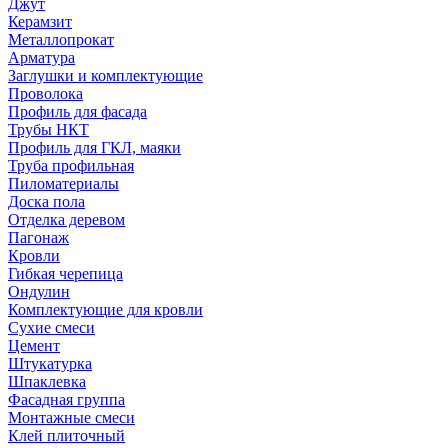
Джут
Керамзит
Металлопрокат
Арматура
Заглушки и комплектующие
Проволока
Профиль для фасада
Трубы НКТ
Профиль для ГКЛ, маяки
Труба профильная
Пиломатериалы
Доска пола
Отделка деревом
Пагонаж
Кровли
Гибкая черепица
Ондулин
Комплектующие для кровли
Сухие смеси
Цемент
Штукатурка
Шпаклевка
Фасадная группа
Монтажные смеси
Клей плиточный