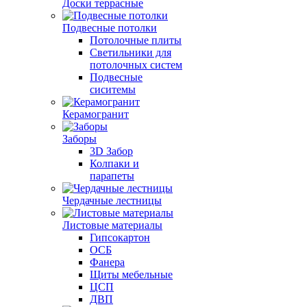
Доски террасные
Подвесные потолки
Потолочные плиты
Светильники для
потолочных систем
Подвесные
сиситемы
Керамогранит
Заборы
3D Забор
Колпаки и
парапеты
Чердачные лестницы
Листовые материалы
Гипсокартон
ОСБ
Фанера
Щиты мебельные
ЦСП
ДВП