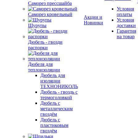
Саморез прессшайба
Условия
Саморез кровельный
оплаты
Акции и
Условия
Новинки
Шурупы
доставки
Гарантия
на товар
Дюбель - гвозди
распорки
Дюбеля для
теплоизоляции
Дюбель для
изоляции
ТЕХНОНИКОЛЬ
Дюбель - гвоздь с
термоголовкой
Дюбель с
металлическим
гвоздём
Дюбель с
пластиковым
гвоздём