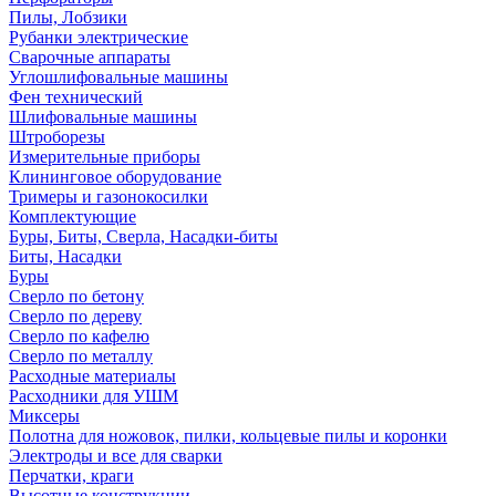
Пилы, Лобзики
Рубанки электрические
Сварочные аппараты
Углошлифовальные машины
Фен технический
Шлифовальные машины
Штроборезы
Измерительные приборы
Клининговое оборудование
Тримеры и газонокосилки
Комплектующие
Буры, Биты, Сверла, Насадки-биты
Биты, Насадки
Буры
Сверло по бетону
Сверло по дереву
Сверло по кафелю
Сверло по металлу
Расходные материалы
Расходники для УШМ
Миксеры
Полотна для ножовок, пилки, кольцевые пилы и коронки
Электроды и все для сварки
Перчатки, краги
Высотные конструкции