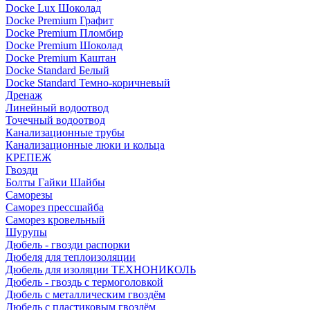
Docke Lux Шоколад
Docke Premium Графит
Docke Premium Пломбир
Docke Premium Шоколад
Docke Premium Каштан
Docke Standard Белый
Docke Standard Темно-коричневый
Дренаж
Линейный водоотвод
Точечный водоотвод
Канализационные трубы
Канализационные люки и кольца
КРЕПЕЖ
Гвозди
Болты Гайки Шайбы
Саморезы
Саморез прессшайба
Саморез кровельный
Шурупы
Дюбель - гвозди распорки
Дюбеля для теплоизоляции
Дюбель для изоляции ТЕХНОНИКОЛЬ
Дюбель - гвоздь с термоголовкой
Дюбель с металлическим гвоздём
Дюбель с пластиковым гвоздём