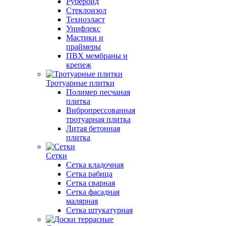
Рубероид
Стеклоизол
Техноэласт
Унифлекс
Мастики и
праймеры
ПВХ мембраны и
крепеж
Тротуарные плитки
Полимер песчаная
плитка
Вибропрессованная
тротуарная плитка
Литая бетонная
плитка
Сетки
Сетка кладочная
Сетка рабица
Сетка сварная
Сетка фасадная
малярная
Сетка штукатурная