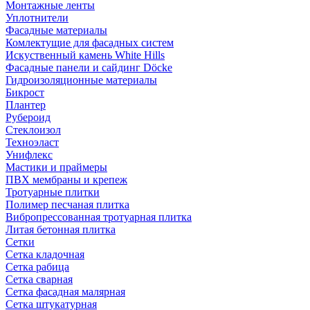
Монтажные ленты
Уплотнители
Фасадные материалы
Комлектущие для фасадных систем
Искуственный камень White Hills
Фасадные панели и сайдинг Döcke
Гидроизоляционные материалы
Бикрост
Плантер
Рубероид
Стеклоизол
Техноэласт
Унифлекс
Мастики и праймеры
ПВХ мембраны и крепеж
Тротуарные плитки
Полимер песчаная плитка
Вибропрессованная тротуарная плитка
Литая бетонная плитка
Сетки
Сетка кладочная
Сетка рабица
Сетка сварная
Сетка фасадная малярная
Сетка штукатурная