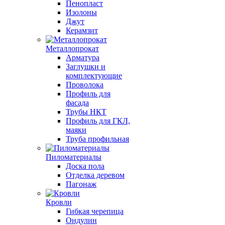
Пенопласт
Изолоны
Джут
Керамзит
Металлопрокат
Арматура
Заглушки и
комплектующие
Проволока
Профиль для
фасада
Трубы НКТ
Профиль для ГКЛ,
маяки
Труба профильная
Пиломатериалы
Доска пола
Отделка деревом
Пагонаж
Кровли
Гибкая черепица
Ондулин