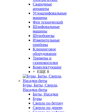
Сварочные
аппараты
Углошлифовальные
машины
Фен технический
Шлифовальные
машины
Штроборезы
Измерительные
приборы
Клининговое
оборудование
Тримеры и
газонокосилки
Комплектующие
+ ЕЩЕ 8
Буры, Биты, Сверла,
Насадки-биты
Биты, Насадки
Буры
Сверло по бетону
Сверло по дереву