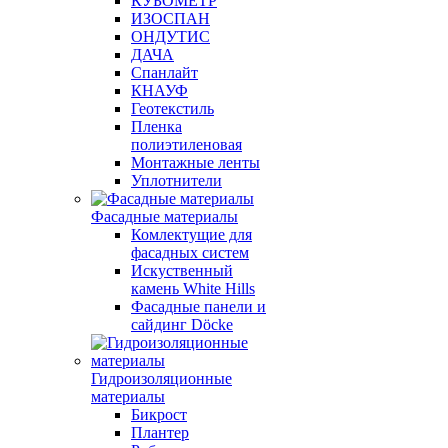
КУБОМЕТР
ИЗОСПАН
ОНДУТИС
ДАЧА
Спанлайт
КНАУФ
Геотекстиль
Пленка
полиэтиленовая
Монтажные ленты
Уплотнители
Фасадные материалы
Комлектущие для
фасадных систем
Искуственный
камень White Hills
Фасадные панели и
сайдинг Döcke
Гидроизоляционные
материалы
Бикрост
Плантер