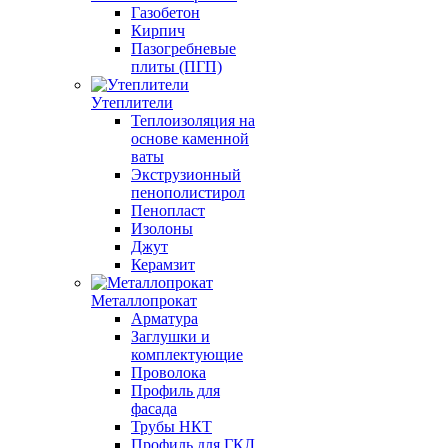
Газобетон
Кирпич
Пазогребневые
плиты (ПГП)
Утеплители
Теплоизоляция на
основе каменной
ваты
Экструзионный
пенополистирол
Пенопласт
Изолоны
Джут
Керамзит
Металлопрокат
Арматура
Заглушки и
комплектующие
Проволока
Профиль для
фасада
Трубы НКТ
Профиль для ГКЛ,