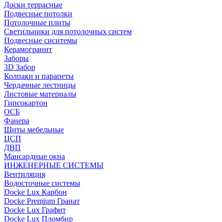
Доски террасные
Подвесные потолки
Потолочные плиты
Светильники для потолочных систем
Подвесные сиситемы
Керамогранит
Заборы
3D Забор
Колпаки и парапеты
Чердачные лестницы
Листовые материалы
Гипсокартон
ОСБ
Фанера
Щиты мебельные
ЦСП
ДВП
Мансардные окна
ИНЖЕНЕРНЫЕ СИСТЕМЫ
Вентиляция
Водосточные системы
Docke Lux Карбон
Docke Premium Гранат
Docke Lux Графит
Docke Lux Пломбир