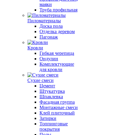
маяки
Труба профильная
Пиломатериалы
Доска пола
Отделка деревом
Пагонаж
Кровли
Гибкая черепица
Ондулин
Комплектующие
для кровли
Сухие смеси
Цемент
Штукатурка
Шпаклевка
Фасадная группа
Монтажные смеси
Клей плиточный
Затирки
Топпинговые
покрытия
Полы