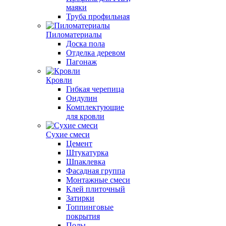
маяки
Труба профильная
Пиломатериалы
Доска пола
Отделка деревом
Пагонаж
Кровли
Гибкая черепица
Ондулин
Комплектующие
для кровли
Сухие смеси
Цемент
Штукатурка
Шпаклевка
Фасадная группа
Монтажные смеси
Клей плиточный
Затирки
Топпинговые
покрытия
Полы