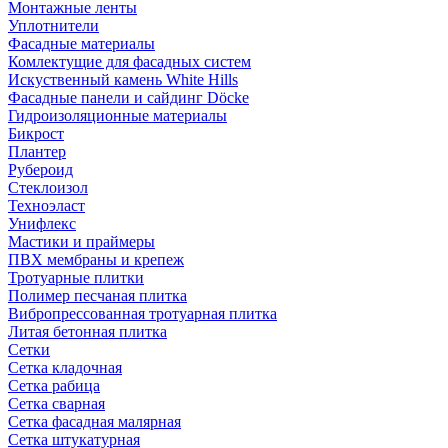
Монтажные ленты
Уплотнители
Фасадные материалы
Комлектущие для фасадных систем
Искуственный камень White Hills
Фасадные панели и сайдинг Döcke
Гидроизоляционные материалы
Бикрост
Плантер
Рубероид
Стеклоизол
Техноэласт
Унифлекс
Мастики и праймеры
ПВХ мембраны и крепеж
Тротуарные плитки
Полимер песчаная плитка
Вибропрессованная тротуарная плитка
Литая бетонная плитка
Сетки
Сетка кладочная
Сетка рабица
Сетка сварная
Сетка фасадная малярная
Сетка штукатурная