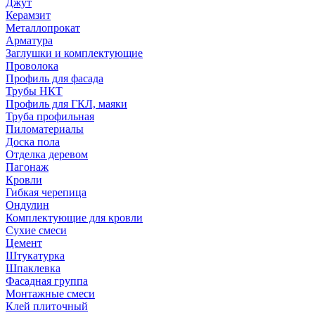
Джут
Керамзит
Металлопрокат
Арматура
Заглушки и комплектующие
Проволока
Профиль для фасада
Трубы НКТ
Профиль для ГКЛ, маяки
Труба профильная
Пиломатериалы
Доска пола
Отделка деревом
Пагонаж
Кровли
Гибкая черепица
Ондулин
Комплектующие для кровли
Сухие смеси
Цемент
Штукатурка
Шпаклевка
Фасадная группа
Монтажные смеси
Клей плиточный