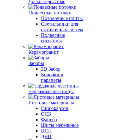
Доски террасные
Подвесные потолки
Потолочные плиты
Светильники для
потолочных систем
Подвесные
сиситемы
Керамогранит
Заборы
3D Забор
Колпаки и
парапеты
Чердачные лестницы
Листовые материалы
Гипсокартон
ОСБ
Фанера
Щиты мебельные
ЦСП
ДВП