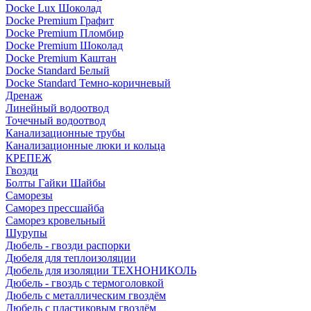
Docke Lux Шоколад
Docke Premium Графит
Docke Premium Пломбир
Docke Premium Шоколад
Docke Premium Каштан
Docke Standard Белый
Docke Standard Темно-коричневый
Дренаж
Линейный водоотвод
Точечный водоотвод
Канализационные трубы
Канализационные люки и кольца
КРЕПЕЖ
Гвозди
Болты Гайки Шайбы
Саморезы
Саморез прессшайба
Саморез кровельный
Шурупы
Дюбель - гвозди распорки
Дюбеля для теплоизоляции
Дюбель для изоляции ТЕХНОНИКОЛЬ
Дюбель - гвоздь с термоголовкой
Дюбель с металлическим гвоздём
Дюбель с пластиковым гвоздём