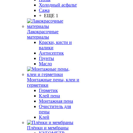
Холодный асфальт
Сажа
+ ЕЩЕ 1
Лакокрасочные
материалы
Краски, кисти и
валики
Антисептик
Грунты
Масло
Монтажные пены, клеи и
герметики
Герметик
Клей пена
Монтажная пена
Очиститель для
пены
Клей
Плёнки и мембраны