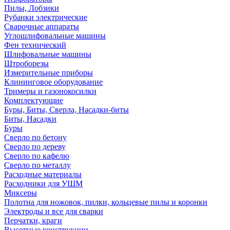
Пилы, Лобзики
Рубанки электрические
Сварочные аппараты
Углошлифовальные машины
Фен технический
Шлифовальные машины
Штроборезы
Измерительные приборы
Клининговое оборудование
Тримеры и газонокосилки
Комплектующие
Буры, Биты, Сверла, Насадки-биты
Биты, Насадки
Буры
Сверло по бетону
Сверло по дереву
Сверло по кафелю
Сверло по металлу
Расходные материалы
Расходники для УШМ
Миксеры
Полотна для ножовок, пилки, кольцевые пилы и коронки
Электроды и все для сварки
Перчатки, краги
Высотные конструкции