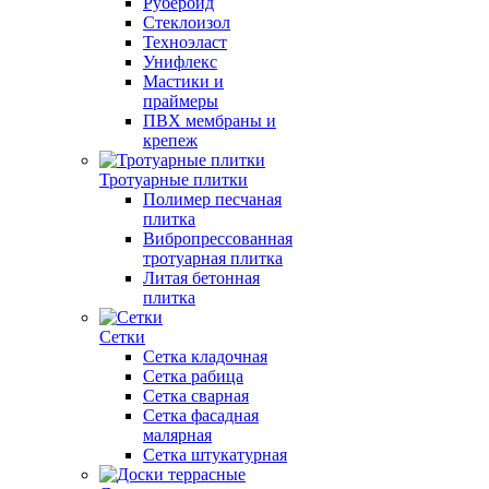
Рубероид
Стеклоизол
Техноэласт
Унифлекс
Мастики и
праймеры
ПВХ мембраны и
крепеж
Тротуарные плитки
Полимер песчаная
плитка
Вибропрессованная
тротуарная плитка
Литая бетонная
плитка
Сетки
Сетка кладочная
Сетка рабица
Сетка сварная
Сетка фасадная
малярная
Сетка штукатурная