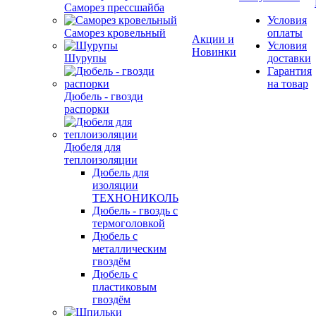
Саморез прессшайба
Условия
Саморез кровельный
оплаты
Акции и
Условия
Новинки
Шурупы
доставки
Гарантия
на товар
Дюбель - гвозди
распорки
Дюбеля для
теплоизоляции
Дюбель для
изоляции
ТЕХНОНИКОЛЬ
Дюбель - гвоздь с
термоголовкой
Дюбель с
металлическим
гвоздём
Дюбель с
пластиковым
гвоздём