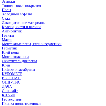
Затирки
Топпинговые покрытия
Полы
Холодный асфальт
Сажа
Лакокрасочные материалы
Краски, кисти и валики
Антисептик
Грунты
Масло
Монтажные пены, клеи и герметики
Герметик
Клей пена
Монтажная пена
Очиститель для пены
Клей
Плёнки и мембраны
КУБОМЕТР
ИЗОСПАН
ОНДУТИС
ДАЧА
Спанлайт
КНАУФ
Геотекстиль
Пленка полиэтиленовая