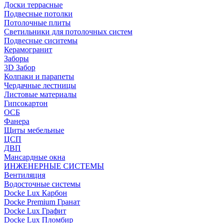
Доски террасные
Подвесные потолки
Потолочные плиты
Светильники для потолочных систем
Подвесные сиситемы
Керамогранит
Заборы
3D Забор
Колпаки и парапеты
Чердачные лестницы
Листовые материалы
Гипсокартон
ОСБ
Фанера
Щиты мебельные
ЦСП
ДВП
Мансардные окна
ИНЖЕНЕРНЫЕ СИСТЕМЫ
Вентиляция
Водосточные системы
Docke Lux Карбон
Docke Premium Гранат
Docke Lux Графит
Docke Lux Пломбир