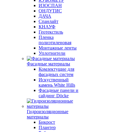
КУБОМЕТР
ИЗОСПАН
ОНДУТИС
ДАЧА
Спанлайт
КНАУФ
Геотекстиль
Пленка
полиэтиленовая
Монтажные ленты
Уплотнители
Фасадные материалы
Комлектущие для
фасадных систем
Искуственный
камень White Hills
Фасадные панели и
сайдинг Döcke
Гидроизоляционные
материалы
Бикрост
Плантер