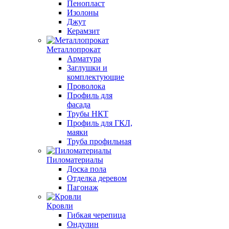
Пенопласт
Изолоны
Джут
Керамзит
Металлопрокат
Арматура
Заглушки и
комплектующие
Проволока
Профиль для
фасада
Трубы НКТ
Профиль для ГКЛ,
маяки
Труба профильная
Пиломатериалы
Доска пола
Отделка деревом
Пагонаж
Кровли
Гибкая черепица
Ондулин