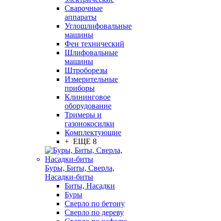
Сварочные
аппараты
Углошлифовальные
машины
Фен технический
Шлифовальные
машины
Штроборезы
Измерительные
приборы
Клининговое
оборудование
Тримеры и
газонокосилки
Комплектующие
+ ЕЩЕ 8
Буры, Биты, Сверла,
Насадки-биты
Биты, Насадки
Буры
Сверло по бетону
Сверло по дереву