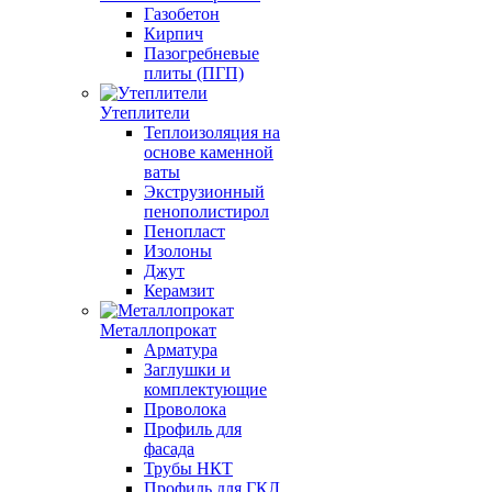
Газобетон
Кирпич
Пазогребневые
плиты (ПГП)
Утеплители
Теплоизоляция на
основе каменной
ваты
Экструзионный
пенополистирол
Пенопласт
Изолоны
Джут
Керамзит
Металлопрокат
Арматура
Заглушки и
комплектующие
Проволока
Профиль для
фасада
Трубы НКТ
Профиль для ГКЛ,