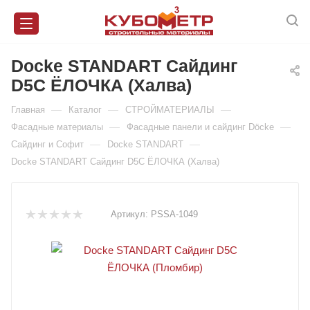
Docke STANDART Сайдинг
D5C ЁЛОЧКА (Халва)
—
—
—
Главная
Каталог
СТРОЙМАТЕРИАЛЫ
—
—
Фасадные материалы
Фасадные панели и сайдинг Döcke
—
—
Сайдинг и Софит
Docke STANDART
Docke STANDART Сайдинг D5C ЁЛОЧКА (Халва)
Артикул:
PSSA-1049