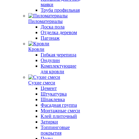
маяки
Труба профильная
Пиломатериалы
Доска пола
Отделка деревом
Пагонаж
Кровли
Гибкая черепица
Ондулин
Комплектующие
для кровли
Сухие смеси
Цемент
Штукатурка
Шпаклевка
Фасадная группа
Монтажные смеси
Клей плиточный
Затирки
Топпинговые
покрытия
Полы