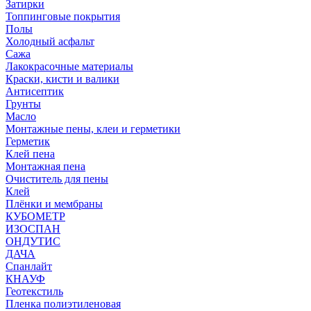
Затирки
Топпинговые покрытия
Полы
Холодный асфальт
Сажа
Лакокрасочные материалы
Краски, кисти и валики
Антисептик
Грунты
Масло
Монтажные пены, клеи и герметики
Герметик
Клей пена
Монтажная пена
Очиститель для пены
Клей
Плёнки и мембраны
КУБОМЕТР
ИЗОСПАН
ОНДУТИС
ДАЧА
Спанлайт
КНАУФ
Геотекстиль
Пленка полиэтиленовая