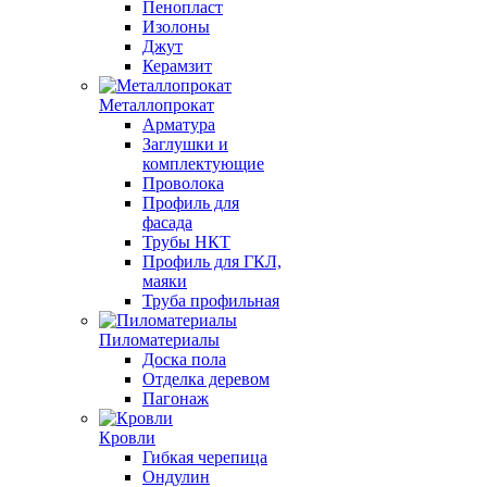
Пенопласт
Изолоны
Джут
Керамзит
Металлопрокат
Арматура
Заглушки и
комплектующие
Проволока
Профиль для
фасада
Трубы НКТ
Профиль для ГКЛ,
маяки
Труба профильная
Пиломатериалы
Доска пола
Отделка деревом
Пагонаж
Кровли
Гибкая черепица
Ондулин