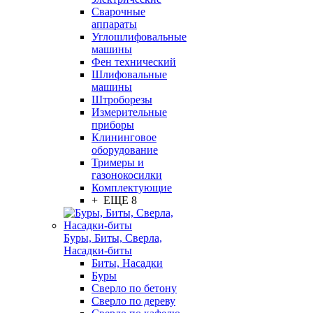
Сварочные
аппараты
Углошлифовальные
машины
Фен технический
Шлифовальные
машины
Штроборезы
Измерительные
приборы
Клининговое
оборудование
Тримеры и
газонокосилки
Комплектующие
+ ЕЩЕ 8
Буры, Биты, Сверла,
Насадки-биты
Биты, Насадки
Буры
Сверло по бетону
Сверло по дереву