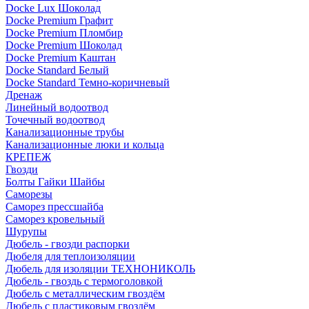
Docke Lux Шоколад
Docke Premium Графит
Docke Premium Пломбир
Docke Premium Шоколад
Docke Premium Каштан
Docke Standard Белый
Docke Standard Темно-коричневый
Дренаж
Линейный водоотвод
Точечный водоотвод
Канализационные трубы
Канализационные люки и кольца
КРЕПЕЖ
Гвозди
Болты Гайки Шайбы
Саморезы
Саморез прессшайба
Саморез кровельный
Шурупы
Дюбель - гвозди распорки
Дюбеля для теплоизоляции
Дюбель для изоляции ТЕХНОНИКОЛЬ
Дюбель - гвоздь с термоголовкой
Дюбель с металлическим гвоздём
Дюбель с пластиковым гвоздём