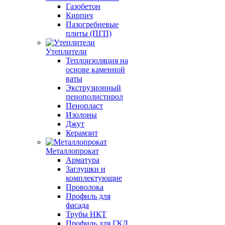
Газобетон
Кирпич
Пазогребневые
плиты (ПГП)
Утеплители
Теплоизоляция на
основе каменной
ваты
Экструзионный
пенополистирол
Пенопласт
Изолоны
Джут
Керамзит
Металлопрокат
Арматура
Заглушки и
комплектующие
Проволока
Профиль для
фасада
Трубы НКТ
Профиль для ГКЛ,