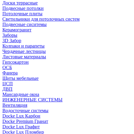
Доски террасные
Подвесные потолки
Потолочные плиты
Светильники для потолочных систем
Подвесные сиситемы
Керамогранит
Заборы
3D Забор
Колпаки и парапеты
Чердачные лестницы
Листовые материалы
Гипсокартон
ОСБ
Фанера
Щиты мебельные
ЦСП
ДВП
Мансардные окна
ИНЖЕНЕРНЫЕ СИСТЕМЫ
Вентиляция
Водосточные системы
Docke Lux Карбон
Docke Premium Гранат
Docke Lux Графит
Docke Lux Пломбир