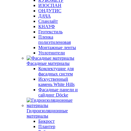
КУБОМЕТР
ИЗОСПАН
ОНДУТИС
ДАЧА
Спанлайт
КНАУФ
Геотекстиль
Пленка
полиэтиленовая
Монтажные ленты
Уплотнители
Фасадные материалы
Комлектущие для
фасадных систем
Искуственный
камень White Hills
Фасадные панели и
сайдинг Döcke
Гидроизоляционные
материалы
Бикрост
Плантер