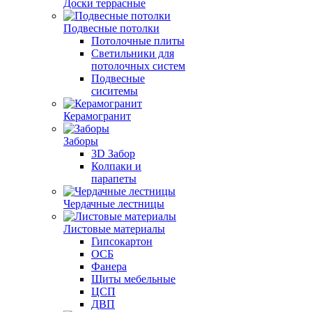
Доски террасные
Подвесные потолки
Потолочные плиты
Светильники для
потолочных систем
Подвесные
сиситемы
Керамогранит
Заборы
3D Забор
Колпаки и
парапеты
Чердачные лестницы
Листовые материалы
Гипсокартон
ОСБ
Фанера
Щиты мебельные
ЦСП
ДВП