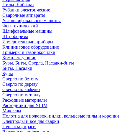
Пилы, Лобзики
Рубанки электрические
Сварочные аппараты
Углошлифовальные машины
Фен технический
Шлифовальные машины
Штроборезы
Измерительные приборы
Клининговое оборудование
Тримеры и газонокосилки
Комплектующие
Буры, Биты, Сверла, Насадки-биты
Биты, Насадки
Буры
Сверло по бетону
Сверло по дереву
Сверло по кафелю
Сверло по металлу
Расходные материалы
Расходники для УШМ
Миксеры
Полотна для ножовок, пилки, кольцевые пилы и коронки
Электроды и все для сварки
Перчатки, краги
Высотные конструкции