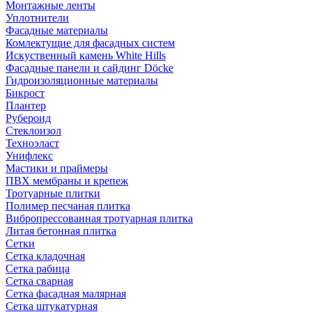
Монтажные ленты
Уплотнители
Фасадные материалы
Комлектущие для фасадных систем
Искуственный камень White Hills
Фасадные панели и сайдинг Döcke
Гидроизоляционные материалы
Бикрост
Плантер
Рубероид
Стеклоизол
Техноэласт
Унифлекс
Мастики и праймеры
ПВХ мембраны и крепеж
Тротуарные плитки
Полимер песчаная плитка
Вибропрессованная тротуарная плитка
Литая бетонная плитка
Сетки
Сетка кладочная
Сетка рабица
Сетка сварная
Сетка фасадная малярная
Сетка штукатурная