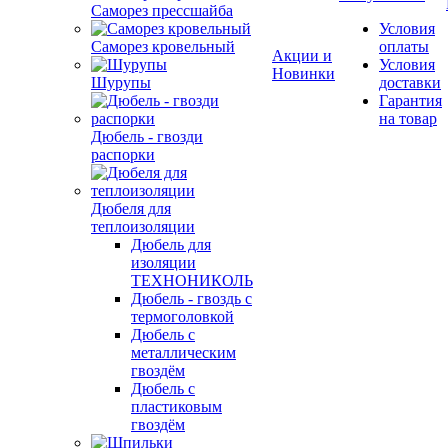
Саморез прессшайба
Условия
Саморез кровельный
оплаты
Акции и
Условия
Новинки
Шурупы
доставки
Гарантия
на товар
Дюбель - гвозди
распорки
Дюбеля для
теплоизоляции
Дюбель для
изоляции
ТЕХНОНИКОЛЬ
Дюбель - гвоздь с
термоголовкой
Дюбель с
металлическим
гвоздём
Дюбель с
пластиковым
гвоздём