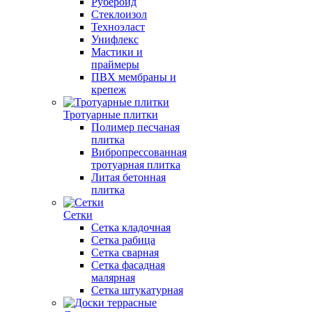
Рубероид
Стеклоизол
Техноэласт
Унифлекс
Мастики и
праймеры
ПВХ мембраны и
крепеж
Тротуарные плитки
Полимер песчаная
плитка
Вибропрессованная
тротуарная плитка
Литая бетонная
плитка
Сетки
Сетка кладочная
Сетка рабица
Сетка сварная
Сетка фасадная
малярная
Сетка штукатурная