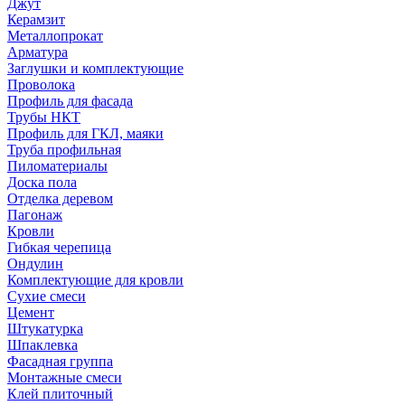
Джут
Керамзит
Металлопрокат
Арматура
Заглушки и комплектующие
Проволока
Профиль для фасада
Трубы НКТ
Профиль для ГКЛ, маяки
Труба профильная
Пиломатериалы
Доска пола
Отделка деревом
Пагонаж
Кровли
Гибкая черепица
Ондулин
Комплектующие для кровли
Сухие смеси
Цемент
Штукатурка
Шпаклевка
Фасадная группа
Монтажные смеси
Клей плиточный