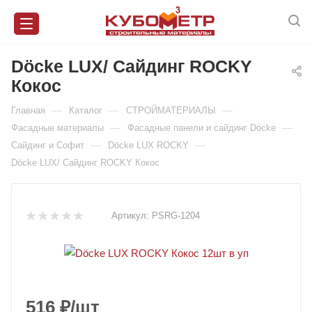
Döcke LUX/ Сайдинг ROCKY
Кокос
—
—
—
Главная
Каталог
СТРОЙМАТЕРИАЛЫ
—
—
Фасадные материалы
Фасадные панели и сайдинг Döcke
—
—
Сайдинг и Софит
Döcke LUX ROCKY
Döcke LUX/ Сайдинг ROCKY Кокос
Артикул:
PSRG-1204
516
₽
/шт