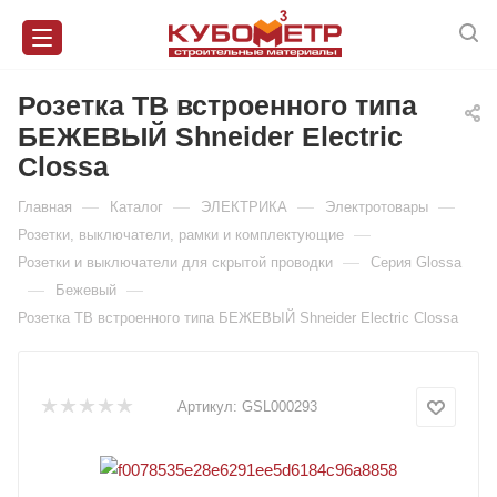
Розетка ТВ встроенного типа
БЕЖЕВЫЙ Shneider Electric
Clossa
—
—
—
—
Главная
Каталог
ЭЛЕКТРИКА
Электротовары
—
Розетки, выключатели, рамки и комплектующие
—
Розетки и выключатели для скрытой проводки
Серия Glossa
—
—
Бежевый
Розетка ТВ встроенного типа БЕЖЕВЫЙ Shneider Electric Clossa
Артикул:
GSL000293