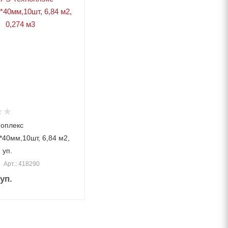
ноплекс
*40мм,10шт, 6,84 м2,
 уп.
Арт.: 418290
/уп.