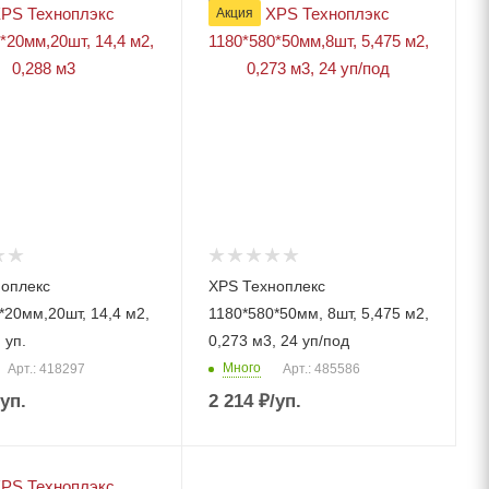
Акция
ноплекс
XPS Техноплекс
*20мм,20шт, 14,4 м2,
1180*580*50мм, 8шт, 5,475 м2,
 уп.
0,273 м3, 24 уп/под
Много
Арт.: 418297
Арт.: 485586
/уп.
2 214
₽
/уп.