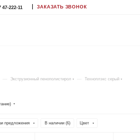
ЗАКАЗАТЬ ЗВОНОК
7 47-222-11
—
—
Экструзионный пенополистирол
Техноплэкс серый
тание)
и предложения
В наличии (
6
)
Цвет