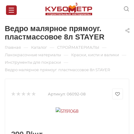
Ведро малярное прямоуг.
пластмассовое 8л STAYER
—
—
—
Главная
Каталог
СТРОЙМАТЕРИАЛЫ
—
—
Лакокрасочные материалы
Краски, кисти и валики
—
Инструменты для покраски
Ведро малярное прямоуг. пластмассовое 8л STAYER
Артикул:
06092-08