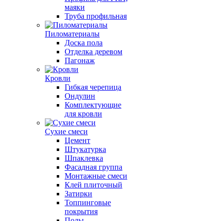
маяки
Труба профильная
Пиломатериалы
Доска пола
Отделка деревом
Пагонаж
Кровли
Гибкая черепица
Ондулин
Комплектующие
для кровли
Сухие смеси
Цемент
Штукатурка
Шпаклевка
Фасадная группа
Монтажные смеси
Клей плиточный
Затирки
Топпинговые
покрытия
Полы