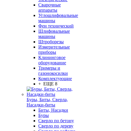
Сварочные
аппараты
Углошлифовальные
машины
Фен технический
Шлифовальные
машины
Штроборезы
Измерительные
приборы
Клининговое
оборудование
Тримеры и
газонокосилки
Комплектующие
+ ЕЩЕ 8
Буры, Биты, Сверла,
Насадки-биты
Биты, Насадки
Буры
Сверло по бетону
Сверло по дереву