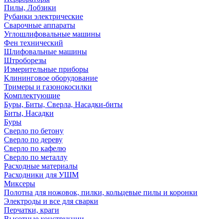
Пилы, Лобзики
Рубанки электрические
Сварочные аппараты
Углошлифовальные машины
Фен технический
Шлифовальные машины
Штроборезы
Измерительные приборы
Клининговое оборудование
Тримеры и газонокосилки
Комплектующие
Буры, Биты, Сверла, Насадки-биты
Биты, Насадки
Буры
Сверло по бетону
Сверло по дереву
Сверло по кафелю
Сверло по металлу
Расходные материалы
Расходники для УШМ
Миксеры
Полотна для ножовок, пилки, кольцевые пилы и коронки
Электроды и все для сварки
Перчатки, краги
Высотные конструкции