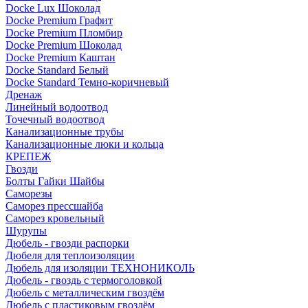
Docke Lux Шоколад
Docke Premium Графит
Docke Premium Пломбир
Docke Premium Шоколад
Docke Premium Каштан
Docke Standard Белый
Docke Standard Темно-коричневый
Дренаж
Линейный водоотвод
Точечный водоотвод
Канализационные трубы
Канализационные люки и кольца
КРЕПЕЖ
Гвозди
Болты Гайки Шайбы
Саморезы
Саморез прессшайба
Саморез кровельный
Шурупы
Дюбель - гвозди распорки
Дюбеля для теплоизоляции
Дюбель для изоляции ТЕХНОНИКОЛЬ
Дюбель - гвоздь с термоголовкой
Дюбель с металлическим гвоздём
Дюбель с пластиковым гвоздём