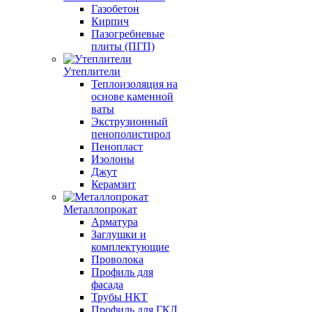
Газобетон
Кирпич
Пазогребневые
плиты (ПГП)
Утеплители
Теплоизоляция на
основе каменной
ваты
Экструзионный
пенополистирол
Пенопласт
Изолоны
Джут
Керамзит
Металлопрокат
Арматура
Заглушки и
комплектующие
Проволока
Профиль для
фасада
Трубы НКТ
Профиль для ГКЛ,