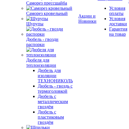
Саморез прессшайба
Условия
Саморез кровельный
оплаты
Акции и
Условия
Новинки
Шурупы
доставки
Гарантия
на товар
Дюбель - гвозди
распорки
Дюбеля для
теплоизоляции
Дюбель для
изоляции
ТЕХНОНИКОЛЬ
Дюбель - гвоздь с
термоголовкой
Дюбель с
металлическим
гвоздём
Дюбель с
пластиковым
гвоздём