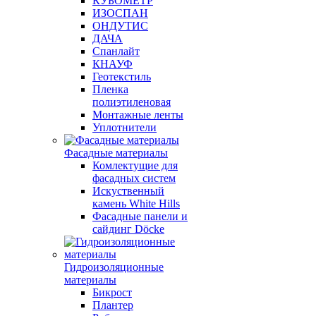
КУБОМЕТР
ИЗОСПАН
ОНДУТИС
ДАЧА
Спанлайт
КНАУФ
Геотекстиль
Пленка
полиэтиленовая
Монтажные ленты
Уплотнители
Фасадные материалы
Комлектущие для
фасадных систем
Искуственный
камень White Hills
Фасадные панели и
сайдинг Döcke
Гидроизоляционные
материалы
Бикрост
Плантер