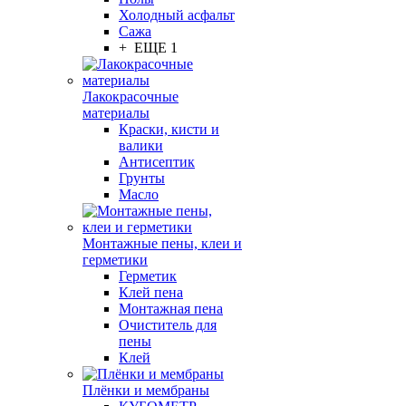
Холодный асфальт
Сажа
+ ЕЩЕ 1
Лакокрасочные
материалы
Краски, кисти и
валики
Антисептик
Грунты
Масло
Монтажные пены, клеи и
герметики
Герметик
Клей пена
Монтажная пена
Очиститель для
пены
Клей
Плёнки и мембраны