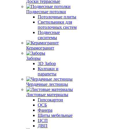
Доски террасные
Подвесные потолки
Потолочные плиты
Светильники для
потолочных систем
Подвесные
сиситемы
Керамогранит
Заборы
3D Забор
Колпаки и
парапеты
Чердачные лестницы
Листовые материалы
Гипсокартон
ОСБ
Фанера
Щиты мебельные
ЦСП
ДВП