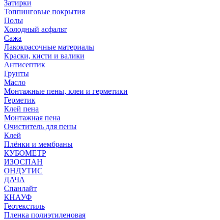
Затирки
Топпинговые покрытия
Полы
Холодный асфальт
Сажа
Лакокрасочные материалы
Краски, кисти и валики
Антисептик
Грунты
Масло
Монтажные пены, клеи и герметики
Герметик
Клей пена
Монтажная пена
Очиститель для пены
Клей
Плёнки и мембраны
КУБОМЕТР
ИЗОСПАН
ОНДУТИС
ДАЧА
Спанлайт
КНАУФ
Геотекстиль
Пленка полиэтиленовая