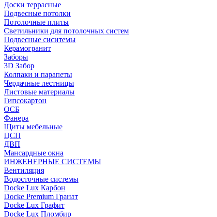
Доски террасные
Подвесные потолки
Потолочные плиты
Светильники для потолочных систем
Подвесные сиситемы
Керамогранит
Заборы
3D Забор
Колпаки и парапеты
Чердачные лестницы
Листовые материалы
Гипсокартон
ОСБ
Фанера
Щиты мебельные
ЦСП
ДВП
Мансардные окна
ИНЖЕНЕРНЫЕ СИСТЕМЫ
Вентиляция
Водосточные системы
Docke Lux Карбон
Docke Premium Гранат
Docke Lux Графит
Docke Lux Пломбир