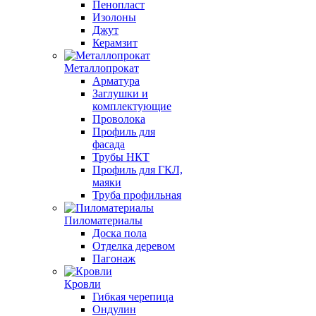
Пенопласт
Изолоны
Джут
Керамзит
Металлопрокат
Арматура
Заглушки и
комплектующие
Проволока
Профиль для
фасада
Трубы НКТ
Профиль для ГКЛ,
маяки
Труба профильная
Пиломатериалы
Доска пола
Отделка деревом
Пагонаж
Кровли
Гибкая черепица
Ондулин