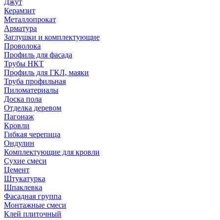
Джут
Керамзит
Металлопрокат
Арматура
Заглушки и комплектующие
Проволока
Профиль для фасада
Трубы НКТ
Профиль для ГКЛ, маяки
Труба профильная
Пиломатериалы
Доска пола
Отделка деревом
Пагонаж
Кровли
Гибкая черепица
Ондулин
Комплектующие для кровли
Сухие смеси
Цемент
Штукатурка
Шпаклевка
Фасадная группа
Монтажные смеси
Клей плиточный