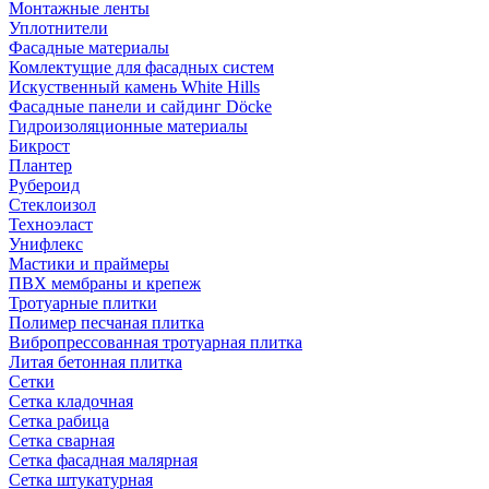
Монтажные ленты
Уплотнители
Фасадные материалы
Комлектущие для фасадных систем
Искуственный камень White Hills
Фасадные панели и сайдинг Döcke
Гидроизоляционные материалы
Бикрост
Плантер
Рубероид
Стеклоизол
Техноэласт
Унифлекс
Мастики и праймеры
ПВХ мембраны и крепеж
Тротуарные плитки
Полимер песчаная плитка
Вибропрессованная тротуарная плитка
Литая бетонная плитка
Сетки
Сетка кладочная
Сетка рабица
Сетка сварная
Сетка фасадная малярная
Сетка штукатурная