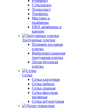
Рубероид
Стеклоизол
Техноэласт
Унифлекс
Мастики и
праймеры
ПВХ мембраны и
крепеж
Тротуарные плитки
Полимер песчаная
плитка
Вибропрессованная
тротуарная плитка
Литая бетонная
плитка
Сетки
Сетка кладочная
Сетка рабица
Сетка сварная
Сетка фасадная
малярная
Сетка штукатурная