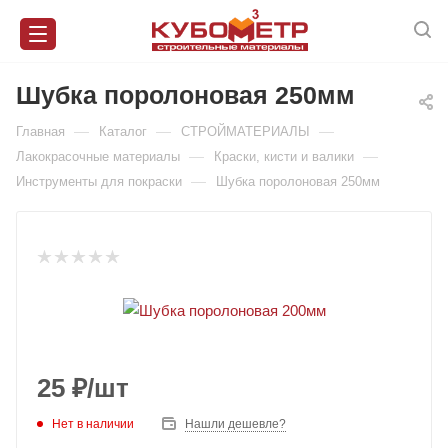
Шубка поролоновая 250мм
—
—
—
Главная
Каталог
СТРОЙМАТЕРИАЛЫ
—
—
Лакокрасочные материалы
Краски, кисти и валики
—
Инструменты для покраски
Шубка поролоновая 250мм
25
₽
/шт
Нет в наличии
Нашли дешевле?