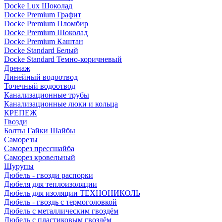
Docke Lux Шоколад
Docke Premium Графит
Docke Premium Пломбир
Docke Premium Шоколад
Docke Premium Каштан
Docke Standard Белый
Docke Standard Темно-коричневый
Дренаж
Линейный водоотвод
Точечный водоотвод
Канализационные трубы
Канализационные люки и кольца
КРЕПЕЖ
Гвозди
Болты Гайки Шайбы
Саморезы
Саморез прессшайба
Саморез кровельный
Шурупы
Дюбель - гвозди распорки
Дюбеля для теплоизоляции
Дюбель для изоляции ТЕХНОНИКОЛЬ
Дюбель - гвоздь с термоголовкой
Дюбель с металлическим гвоздём
Дюбель с пластиковым гвоздём