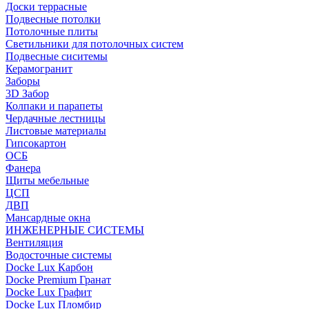
Доски террасные
Подвесные потолки
Потолочные плиты
Светильники для потолочных систем
Подвесные сиситемы
Керамогранит
Заборы
3D Забор
Колпаки и парапеты
Чердачные лестницы
Листовые материалы
Гипсокартон
ОСБ
Фанера
Щиты мебельные
ЦСП
ДВП
Мансардные окна
ИНЖЕНЕРНЫЕ СИСТЕМЫ
Вентиляция
Водосточные системы
Docke Lux Карбон
Docke Premium Гранат
Docke Lux Графит
Docke Lux Пломбир