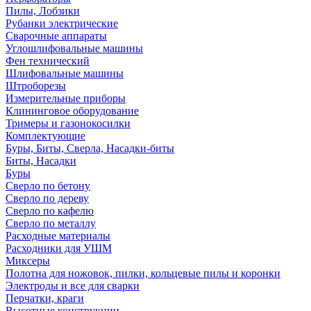
Пилы, Лобзики
Рубанки электрические
Сварочные аппараты
Углошлифовальные машины
Фен технический
Шлифовальные машины
Штроборезы
Измерительные приборы
Клининговое оборудование
Тримеры и газонокосилки
Комплектующие
Буры, Биты, Сверла, Насадки-биты
Биты, Насадки
Буры
Сверло по бетону
Сверло по дереву
Сверло по кафелю
Сверло по металлу
Расходные материалы
Расходники для УШМ
Миксеры
Полотна для ножовок, пилки, кольцевые пилы и коронки
Электроды и все для сварки
Перчатки, краги
Высотные конструкции