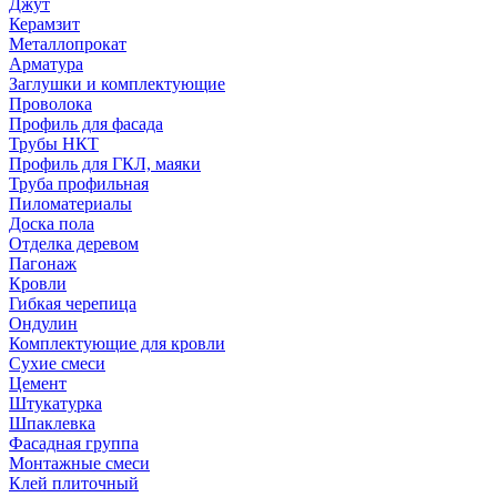
Джут
Керамзит
Металлопрокат
Арматура
Заглушки и комплектующие
Проволока
Профиль для фасада
Трубы НКТ
Профиль для ГКЛ, маяки
Труба профильная
Пиломатериалы
Доска пола
Отделка деревом
Пагонаж
Кровли
Гибкая черепица
Ондулин
Комплектующие для кровли
Сухие смеси
Цемент
Штукатурка
Шпаклевка
Фасадная группа
Монтажные смеси
Клей плиточный