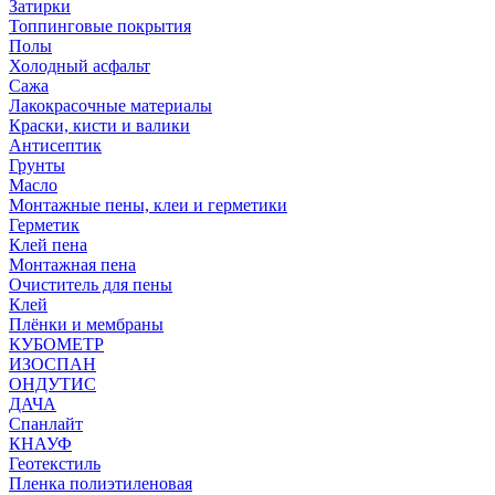
Затирки
Топпинговые покрытия
Полы
Холодный асфальт
Сажа
Лакокрасочные материалы
Краски, кисти и валики
Антисептик
Грунты
Масло
Монтажные пены, клеи и герметики
Герметик
Клей пена
Монтажная пена
Очиститель для пены
Клей
Плёнки и мембраны
КУБОМЕТР
ИЗОСПАН
ОНДУТИС
ДАЧА
Спанлайт
КНАУФ
Геотекстиль
Пленка полиэтиленовая