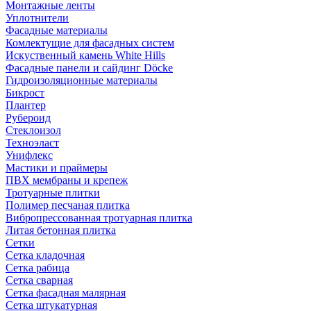
Монтажные ленты
Уплотнители
Фасадные материалы
Комлектущие для фасадных систем
Искуственный камень White Hills
Фасадные панели и сайдинг Döcke
Гидроизоляционные материалы
Бикрост
Плантер
Рубероид
Стеклоизол
Техноэласт
Унифлекс
Мастики и праймеры
ПВХ мембраны и крепеж
Тротуарные плитки
Полимер песчаная плитка
Вибропрессованная тротуарная плитка
Литая бетонная плитка
Сетки
Сетка кладочная
Сетка рабица
Сетка сварная
Сетка фасадная малярная
Сетка штукатурная