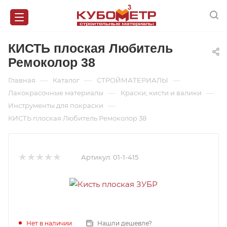
КИСТЬ плоская Любитель
Ремоколор 38
—
—
—
Главная
Каталог
СТРОЙМАТЕРИАЛЫ
—
—
Лакокрасочные материалы
Краски, кисти и валики
—
Инструменты для покраски
КИСТЬ плоская Любитель Ремоколор 38
Артикул:
01-1-415
Нет в наличии
Нашли дешевле?