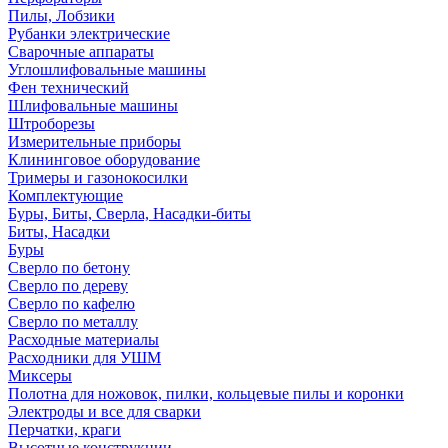
Пилы, Лобзики
Рубанки электрические
Сварочные аппараты
Углошлифовальные машины
Фен технический
Шлифовальные машины
Штроборезы
Измерительные приборы
Клининговое оборудование
Тримеры и газонокосилки
Комплектующие
Буры, Биты, Сверла, Насадки-биты
Биты, Насадки
Буры
Сверло по бетону
Сверло по дереву
Сверло по кафелю
Сверло по металлу
Расходные материалы
Расходники для УШМ
Миксеры
Полотна для ножовок, пилки, кольцевые пилы и коронки
Электроды и все для сварки
Перчатки, краги
Высотные конструкции