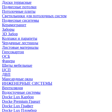
Доски террасные
Подвесные потолки
Потолочные плиты
Светильники для потолочных систем
Подвесные сиситемы
Керамогранит
Заборы
3D Забор
Колпаки и парапеты
Чердачные лестницы
Листовые материалы
Гипсокартон
ОСБ
Фанера
Щиты мебельные
ЦСП
ДВП
Мансардные окна
ИНЖЕНЕРНЫЕ СИСТЕМЫ
Вентиляция
Водосточные системы
Docke Lux Карбон
Docke Premium Гранат
Docke Lux Графит
Docke Lux Пломбир