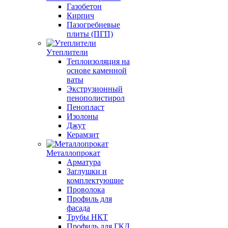
Газобетон
Кирпич
Пазогребневые
плиты (ПГП)
Утеплители
Теплоизоляция на
основе каменной
ваты
Экструзионный
пенополистирол
Пенопласт
Изолоны
Джут
Керамзит
Металлопрокат
Арматура
Заглушки и
комплектующие
Проволока
Профиль для
фасада
Трубы НКТ
Профиль для ГКЛ,