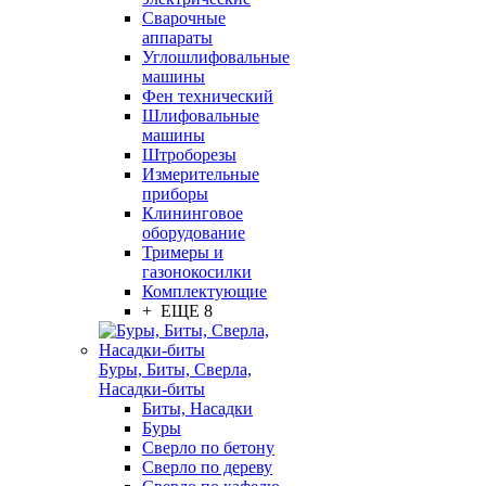
Сварочные
аппараты
Углошлифовальные
машины
Фен технический
Шлифовальные
машины
Штроборезы
Измерительные
приборы
Клининговое
оборудование
Тримеры и
газонокосилки
Комплектующие
+ ЕЩЕ 8
Буры, Биты, Сверла,
Насадки-биты
Биты, Насадки
Буры
Сверло по бетону
Сверло по дереву