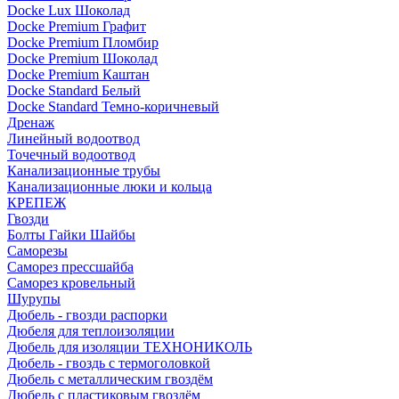
Docke Lux Шоколад
Docke Premium Графит
Docke Premium Пломбир
Docke Premium Шоколад
Docke Premium Каштан
Docke Standard Белый
Docke Standard Темно-коричневый
Дренаж
Линейный водоотвод
Точечный водоотвод
Канализационные трубы
Канализационные люки и кольца
КРЕПЕЖ
Гвозди
Болты Гайки Шайбы
Саморезы
Саморез прессшайба
Саморез кровельный
Шурупы
Дюбель - гвозди распорки
Дюбеля для теплоизоляции
Дюбель для изоляции ТЕХНОНИКОЛЬ
Дюбель - гвоздь с термоголовкой
Дюбель с металлическим гвоздём
Дюбель с пластиковым гвоздём