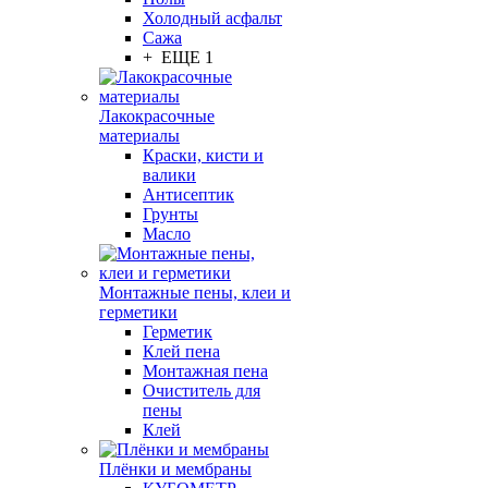
Холодный асфальт
Сажа
+ ЕЩЕ 1
Лакокрасочные
материалы
Краски, кисти и
валики
Антисептик
Грунты
Масло
Монтажные пены, клеи и
герметики
Герметик
Клей пена
Монтажная пена
Очиститель для
пены
Клей
Плёнки и мембраны