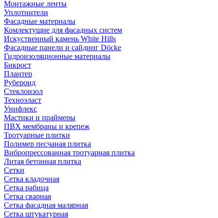
Монтажные ленты
Уплотнители
Фасадные материалы
Комлектущие для фасадных систем
Искуственный камень White Hills
Фасадные панели и сайдинг Döcke
Гидроизоляционные материалы
Бикрост
Плантер
Рубероид
Стеклоизол
Техноэласт
Унифлекс
Мастики и праймеры
ПВХ мембраны и крепеж
Тротуарные плитки
Полимер песчаная плитка
Вибропрессованная тротуарная плитка
Литая бетонная плитка
Сетки
Сетка кладочная
Сетка рабица
Сетка сварная
Сетка фасадная малярная
Сетка штукатурная