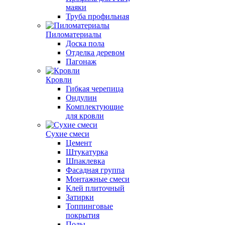
маяки
Труба профильная
Пиломатериалы
Доска пола
Отделка деревом
Пагонаж
Кровли
Гибкая черепица
Ондулин
Комплектующие
для кровли
Сухие смеси
Цемент
Штукатурка
Шпаклевка
Фасадная группа
Монтажные смеси
Клей плиточный
Затирки
Топпинговые
покрытия
Полы