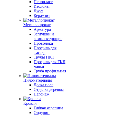
Пенопласт
Изолоны
Джут
Керамзит
Металлопрокат
Арматура
Заглушки и
комплектующие
Проволока
Профиль для
фасада
Трубы НКТ
Профиль для ГКЛ,
маяки
Труба профильная
Пиломатериалы
Доска пола
Отделка деревом
Пагонаж
Кровли
Гибкая черепица
Ондулин