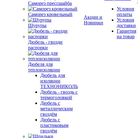
Саморез прессшайба
Условия
Саморез кровельный
оплаты
Акции и
Условия
Новинки
Шурупы
доставки
Гарантия
на товар
Дюбель - гвозди
распорки
Дюбеля для
теплоизоляции
Дюбель для
изоляции
ТЕХНОНИКОЛЬ
Дюбель - гвоздь с
термоголовкой
Дюбель с
металлическим
гвоздём
Дюбель с
пластиковым
гвоздём