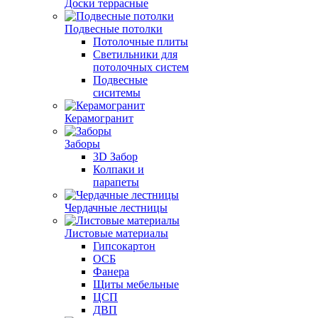
Доски террасные
Подвесные потолки
Потолочные плиты
Светильники для
потолочных систем
Подвесные
сиситемы
Керамогранит
Заборы
3D Забор
Колпаки и
парапеты
Чердачные лестницы
Листовые материалы
Гипсокартон
ОСБ
Фанера
Щиты мебельные
ЦСП
ДВП