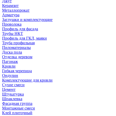
Джут
Керамзит
Металлопрокат
Арматура
Заглушки и комплектующие
Проволока
Профиль для фасада
Трубы НКТ
Профиль для ГКЛ, маяки
Труба профильная
Пиломатериалы
Доска пола
Отделка деревом
Пагонаж
Кровли
Гибкая черепица
Ондулин
Комплектующие для кровли
Сухие смеси
Цемент
Штукатурка
Шпаклевка
Фасадная группа
Монтажные смеси
Клей плиточный