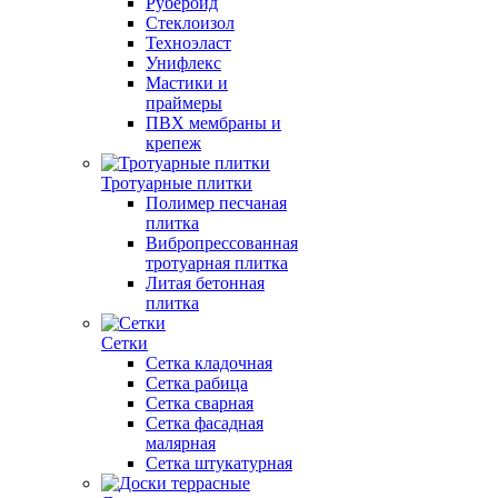
Рубероид
Стеклоизол
Техноэласт
Унифлекс
Мастики и
праймеры
ПВХ мембраны и
крепеж
Тротуарные плитки
Полимер песчаная
плитка
Вибропрессованная
тротуарная плитка
Литая бетонная
плитка
Сетки
Сетка кладочная
Сетка рабица
Сетка сварная
Сетка фасадная
малярная
Сетка штукатурная