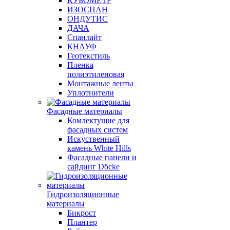
КУБОМЕТР
ИЗОСПАН
ОНДУТИС
ДАЧА
Спанлайт
КНАУФ
Геотекстиль
Пленка
полиэтиленовая
Монтажные ленты
Уплотнители
Фасадные материалы
Комлектущие для
фасадных систем
Искуственный
камень White Hills
Фасадные панели и
сайдинг Döcke
Гидроизоляционные
материалы
Бикрост
Плантер