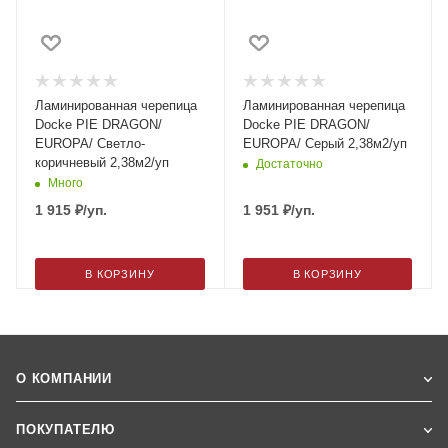
Ламинированная черепица
Ламинированная черепица
Docke PIE DRAGON/
Docke PIE DRAGON/
EUROPA/ Светло-
EUROPA/ Серый 2,38м2/уп
коричневый 2,38м2/уп
Достаточно
Много
1 915
₽
/уп.
1 951
₽
/уп.
В КОРЗИНУ
В КОРЗИНУ
О КОМПАНИИ
ПОКУПАТЕЛЮ