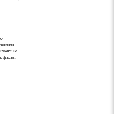
ю.
алконов.
кладке на
, фасада,