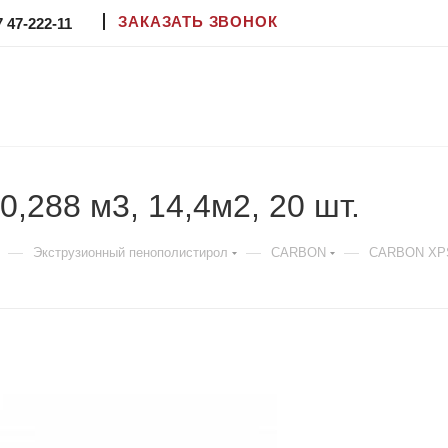
ЗАКАЗАТЬ ЗВОНОК
7 47-222-11
288 м3, 14,4м2, 20 шт.
—
—
—
Экструзионный пенополистирол
CARBON
CARBON XPS 