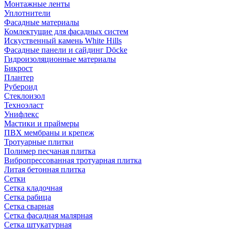
Монтажные ленты
Уплотнители
Фасадные материалы
Комлектущие для фасадных систем
Искуственный камень White Hills
Фасадные панели и сайдинг Döcke
Гидроизоляционные материалы
Бикрост
Плантер
Рубероид
Стеклоизол
Техноэласт
Унифлекс
Мастики и праймеры
ПВХ мембраны и крепеж
Тротуарные плитки
Полимер песчаная плитка
Вибропрессованная тротуарная плитка
Литая бетонная плитка
Сетки
Сетка кладочная
Сетка рабица
Сетка сварная
Сетка фасадная малярная
Сетка штукатурная