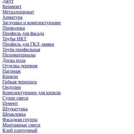
Джут
Керамзит
Металлопрокат
Арматура
Заглушки и комплектующие
Проволока
Профиль для фасада
Трубы НКТ
Профиль для ГКЛ, маяки
Труба профильная
Пиломатериалы
Доска пола
Отделка деревом
Пагонаж
Кровли
Гибкая черепица
Ондулин
Комплектующие для кровли
Сухие смеси
Цемент
Штукатурка
Шпаклевка
Фасадная группа
Монтажные смеси
Клей плиточный