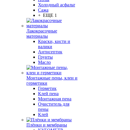
Холодный асфальт
Сажа
+ ЕЩЕ 1
Лакокрасочные
материалы
Краски, кисти и
валики
Антисептик
Грунты
Масло
Монтажные пены, клеи и
герметики
Герметик
Клей пена
Монтажная пена
Очиститель для
пены
Клей
Плёнки и мембраны