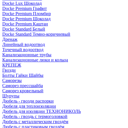
Docke Lux Шоколад
Docke Premium Графит
Docke Premium Пломбир
Docke Premium Шоколад
Docke Premium Каштан
Docke Standard Белый
Docke Standard Темно-коричневый
Дренаж
Линейный водоотвод
Точечный водоотвод
Канализационные трубы
Канализационные люки и кольца
КРЕПЕЖ
Гвозди
Болты Гайки Шайбы
Саморезы
Саморез прессшайба
Саморез кровельный
Шурупы
Дюбель - гвозди распорки
Дюбеля для теплоизоляции
Дюбель для изоляции ТЕХНОНИКОЛЬ
Дюбель - гвоздь с термоголовкой
Дюбель с металлическим гвоздём
Дюбель с пластиковым гвоздём