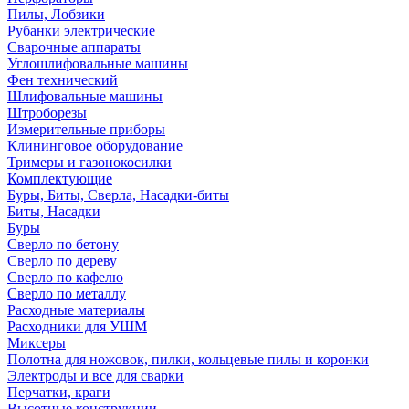
Пилы, Лобзики
Рубанки электрические
Сварочные аппараты
Углошлифовальные машины
Фен технический
Шлифовальные машины
Штроборезы
Измерительные приборы
Клининговое оборудование
Тримеры и газонокосилки
Комплектующие
Буры, Биты, Сверла, Насадки-биты
Биты, Насадки
Буры
Сверло по бетону
Сверло по дереву
Сверло по кафелю
Сверло по металлу
Расходные материалы
Расходники для УШМ
Миксеры
Полотна для ножовок, пилки, кольцевые пилы и коронки
Электроды и все для сварки
Перчатки, краги
Высотные конструкции