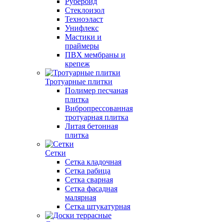
Рубероид
Стеклоизол
Техноэласт
Унифлекс
Мастики и
праймеры
ПВХ мембраны и
крепеж
Тротуарные плитки
Полимер песчаная
плитка
Вибропрессованная
тротуарная плитка
Литая бетонная
плитка
Сетки
Сетка кладочная
Сетка рабица
Сетка сварная
Сетка фасадная
малярная
Сетка штукатурная