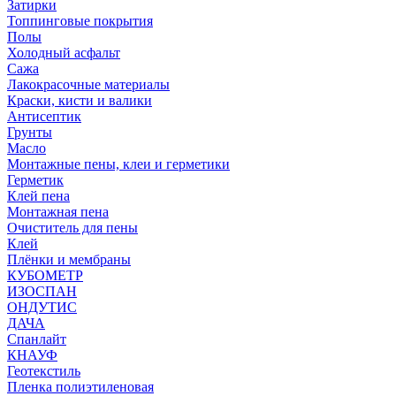
Затирки
Топпинговые покрытия
Полы
Холодный асфальт
Сажа
Лакокрасочные материалы
Краски, кисти и валики
Антисептик
Грунты
Масло
Монтажные пены, клеи и герметики
Герметик
Клей пена
Монтажная пена
Очиститель для пены
Клей
Плёнки и мембраны
КУБОМЕТР
ИЗОСПАН
ОНДУТИС
ДАЧА
Спанлайт
КНАУФ
Геотекстиль
Пленка полиэтиленовая