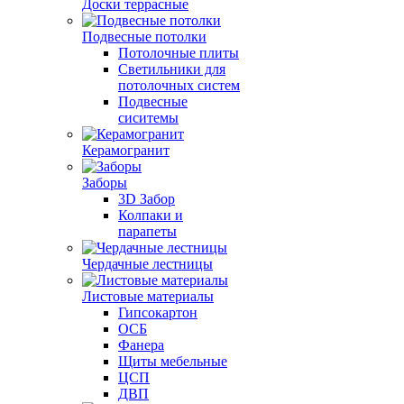
Доски террасные
Подвесные потолки
Потолочные плиты
Светильники для
потолочных систем
Подвесные
сиситемы
Керамогранит
Заборы
3D Забор
Колпаки и
парапеты
Чердачные лестницы
Листовые материалы
Гипсокартон
ОСБ
Фанера
Щиты мебельные
ЦСП
ДВП