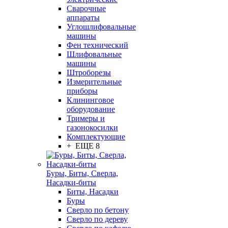
Сварочные
аппараты
Углошлифовальные
машины
Фен технический
Шлифовальные
машины
Штроборезы
Измерительные
приборы
Клининговое
оборудование
Тримеры и
газонокосилки
Комплектующие
+ ЕЩЕ 8
Буры, Биты, Сверла,
Насадки-биты
Биты, Насадки
Буры
Сверло по бетону
Сверло по дереву