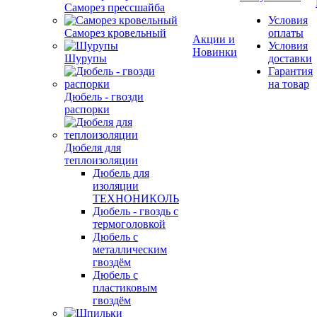
Саморез прессшайба
Условия
Саморез кровельный
оплаты
Акции и
Условия
Новинки
Шурупы
доставки
Гарантия
на товар
Дюбель - гвозди
распорки
Дюбеля для
теплоизоляции
Дюбель для
изоляции
ТЕХНОНИКОЛЬ
Дюбель - гвоздь с
термоголовкой
Дюбель с
металлическим
гвоздём
Дюбель с
пластиковым
гвоздём