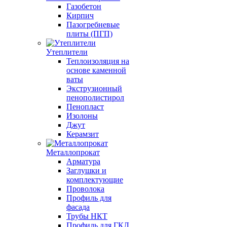
Газобетон
Кирпич
Пазогребневые
плиты (ПГП)
Утеплители
Теплоизоляция на
основе каменной
ваты
Экструзионный
пенополистирол
Пенопласт
Изолоны
Джут
Керамзит
Металлопрокат
Арматура
Заглушки и
комплектующие
Проволока
Профиль для
фасада
Трубы НКТ
Профиль для ГКЛ,