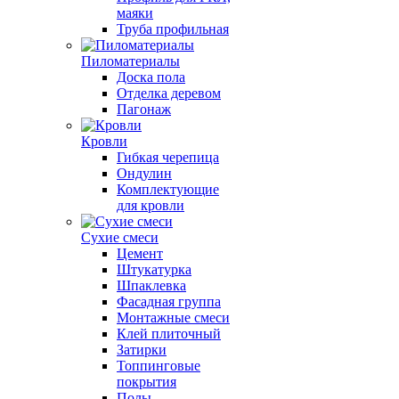
маяки
Труба профильная
Пиломатериалы
Доска пола
Отделка деревом
Пагонаж
Кровли
Гибкая черепица
Ондулин
Комплектующие
для кровли
Сухие смеси
Цемент
Штукатурка
Шпаклевка
Фасадная группа
Монтажные смеси
Клей плиточный
Затирки
Топпинговые
покрытия
Полы