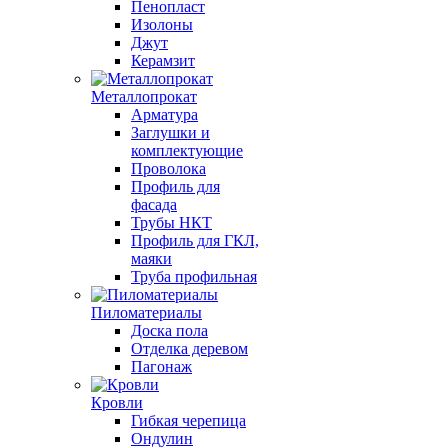
Пенопласт
Изолоны
Джут
Керамзит
Металлопрокат
Арматура
Заглушки и
комплектующие
Проволока
Профиль для
фасада
Трубы НКТ
Профиль для ГКЛ,
маяки
Труба профильная
Пиломатериалы
Доска пола
Отделка деревом
Пагонаж
Кровли
Гибкая черепица
Ондулин