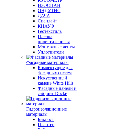
КУБОМЕТР
ИЗОСПАН
ОНДУТИС
ДАЧА
Спанлайт
КНАУФ
Геотекстиль
Пленка
полиэтиленовая
Монтажные ленты
Уплотнители
Фасадные материалы
Комлектущие для
фасадных систем
Искуственный
камень White Hills
Фасадные панели и
сайдинг Döcke
Гидроизоляционные
материалы
Бикрост
Плантер