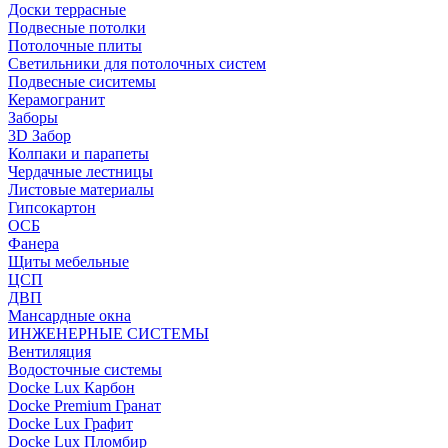
Доски террасные
Подвесные потолки
Потолочные плиты
Светильники для потолочных систем
Подвесные сиситемы
Керамогранит
Заборы
3D Забор
Колпаки и парапеты
Чердачные лестницы
Листовые материалы
Гипсокартон
ОСБ
Фанера
Щиты мебельные
ЦСП
ДВП
Мансардные окна
ИНЖЕНЕРНЫЕ СИСТЕМЫ
Вентиляция
Водосточные системы
Docke Lux Карбон
Docke Premium Гранат
Docke Lux Графит
Docke Lux Пломбир