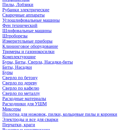
Пилы, Лобзики
Рубанки электрические
Сварочные аппараты
Углошлифовальные машины
Фен технический
Шлифовальные машины
Штроборезы
Измерительные приборы
Клининговое оборудование
Тримеры и газонокосилки
Комплектующие
Буры, Биты, Сверла, Насадки-биты
Биты, Насадки
Буры
Сверло по бетону
Сверло по дереву
Сверло по кафелю
Сверло по металлу
Расходные материалы
Расходники для УШМ
Миксеры
Полотна для ножовок, пилки, кольцевые пилы и коронки
Электроды и все для сварки
Перчатки, краги
Высотные конструкции