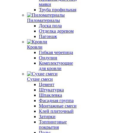
маяки
Труба профильная
Пиломатериалы
Доска пола
Отделка деревом
Пагонаж
Кровли
Гибкая черепица
Ондулин
Комплектующие
для кровли
Сухие смеси
Цемент
Штукатурка
Шпаклевка
Фасадная группа
Монтажные смеси
Клей плиточный
Затирки
Топпинговые
покрытия
Полы