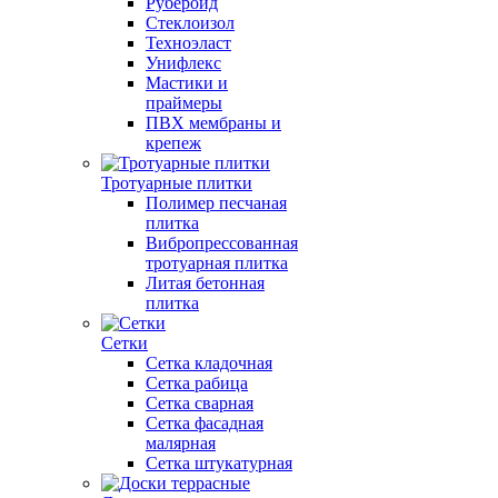
Рубероид
Стеклоизол
Техноэласт
Унифлекс
Мастики и
праймеры
ПВХ мембраны и
крепеж
Тротуарные плитки
Полимер песчаная
плитка
Вибропрессованная
тротуарная плитка
Литая бетонная
плитка
Сетки
Сетка кладочная
Сетка рабица
Сетка сварная
Сетка фасадная
малярная
Сетка штукатурная