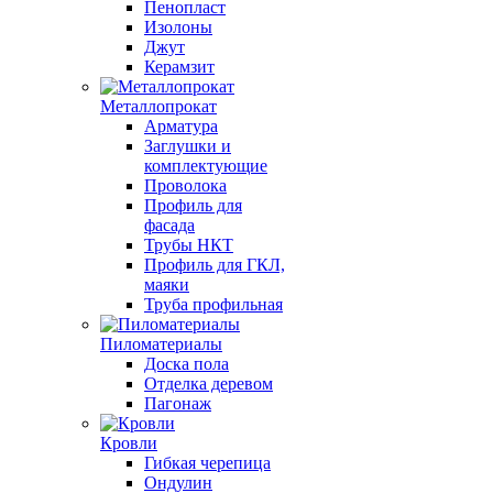
Пенопласт
Изолоны
Джут
Керамзит
Металлопрокат
Арматура
Заглушки и
комплектующие
Проволока
Профиль для
фасада
Трубы НКТ
Профиль для ГКЛ,
маяки
Труба профильная
Пиломатериалы
Доска пола
Отделка деревом
Пагонаж
Кровли
Гибкая черепица
Ондулин