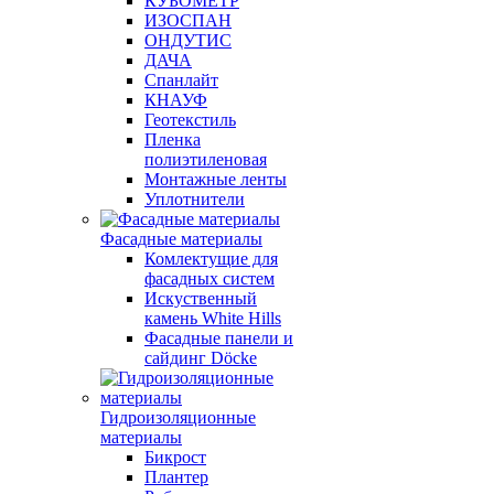
КУБОМЕТР
ИЗОСПАН
ОНДУТИС
ДАЧА
Спанлайт
КНАУФ
Геотекстиль
Пленка
полиэтиленовая
Монтажные ленты
Уплотнители
Фасадные материалы
Комлектущие для
фасадных систем
Искуственный
камень White Hills
Фасадные панели и
сайдинг Döcke
Гидроизоляционные
материалы
Бикрост
Плантер