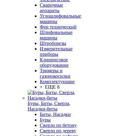
Сварочные
аппараты
Углошлифовальные
машины
Фен технический
Шлифовальные
машины
Штроборезы
Измерительные
приборы
Клининговое
оборудование
Тримеры и
газонокосилки
Комплектующие
+ ЕЩЕ 8
Буры, Биты, Сверла,
Насадки-биты
Биты, Насадки
Буры
Сверло по бетону
Сверло по дереву