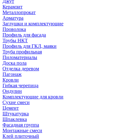
Джут
Керамзит
Металлопрокат
Арматура
Заглушки и комплектующие
Проволока
Профиль для фасада
Трубы НКТ
Профиль для ГКЛ, маяки
Труба профильная
Пиломатериалы
Доска пола
Отделка деревом
Пагонаж
Кровли
Гибкая черепица
Ондулин
Комплектующие для кровли
Сухие смеси
Цемент
Штукатурка
Шпаклевка
Фасадная группа
Монтажные смеси
Клей плиточный