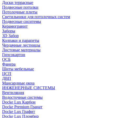
Доски террасные
Подвесные потолки
Потолочные плиты
Светильники для потолочных систем
Подвесные сиситемы
Керамогранит
Заборы
3D Забор
Колпаки и парапеты
Чердачные лестницы
Листовые материалы
Гипсокартон
ОСБ
Фанера
Щиты мебельные
ЦСП
ДВП
Мансардные окна
ИНЖЕНЕРНЫЕ СИСТЕМЫ
Вентиляция
Водосточные системы
Docke Lux Карбон
Docke Premium Гранат
Docke Lux Графит
Docke Lux Пломбир