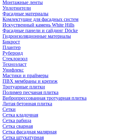
Монтажные ленты
Уплотнители
Фасадные материалы
Комлектущие для фасадных систем
Искуственный камень White Hills
Фасадные панели и сайдинг Döcke
Гидроизоляционные материалы
Бикрост
Плантер
Рубероид
Стеклоизол
Техноэласт
Унифлекс
Мастики и праймеры
ПВХ мембраны и крепеж
Тротуарные плитки
Полимер песчаная плитка
Вибропрессованная тротуарная плитка
Литая бетонная плитка
Сетки
Сетка кладочная
Сетка рабица
Сетка сварная
Сетка фасадная малярная
Сетка штукатурная