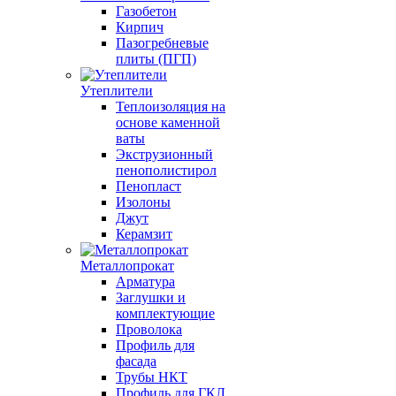
Газобетон
Кирпич
Пазогребневые
плиты (ПГП)
Утеплители
Теплоизоляция на
основе каменной
ваты
Экструзионный
пенополистирол
Пенопласт
Изолоны
Джут
Керамзит
Металлопрокат
Арматура
Заглушки и
комплектующие
Проволока
Профиль для
фасада
Трубы НКТ
Профиль для ГКЛ,