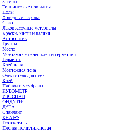
Затирки
Топпинговые покрытия
Полы
Холодный асфальт
Сажа
Лакокрасочные материалы
Краски, кисти и валики
Антисептик
Грунты
Масло
Монтажные пены, клеи и герметики
Герметик
Клей пена
Монтажная пена
Очиститель для пены
Клей
Плёнки и мембраны
КУБОМЕТР
ИЗОСПАН
ОНДУТИС
ДАЧА
Спанлайт
КНАУФ
Геотекстиль
Пленка полиэтиленовая