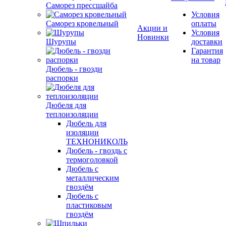
Саморез прессшайба
Условия
Саморез кровельный
оплаты
Акции и
Условия
Новинки
Шурупы
доставки
Гарантия
на товар
Дюбель - гвозди
распорки
Дюбеля для
теплоизоляции
Дюбель для
изоляции
ТЕХНОНИКОЛЬ
Дюбель - гвоздь с
термоголовкой
Дюбель с
металлическим
гвоздём
Дюбель с
пластиковым
гвоздём