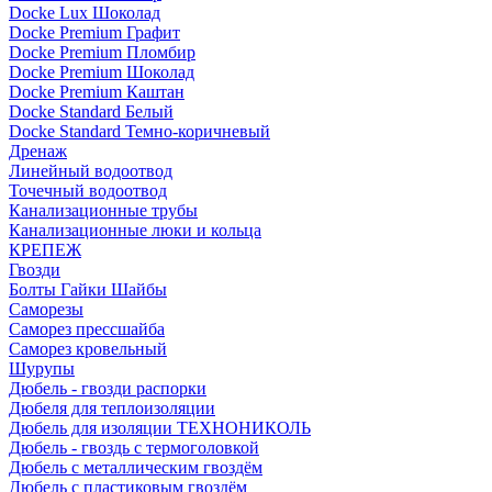
Docke Lux Шоколад
Docke Premium Графит
Docke Premium Пломбир
Docke Premium Шоколад
Docke Premium Каштан
Docke Standard Белый
Docke Standard Темно-коричневый
Дренаж
Линейный водоотвод
Точечный водоотвод
Канализационные трубы
Канализационные люки и кольца
КРЕПЕЖ
Гвозди
Болты Гайки Шайбы
Саморезы
Саморез прессшайба
Саморез кровельный
Шурупы
Дюбель - гвозди распорки
Дюбеля для теплоизоляции
Дюбель для изоляции ТЕХНОНИКОЛЬ
Дюбель - гвоздь с термоголовкой
Дюбель с металлическим гвоздём
Дюбель с пластиковым гвоздём