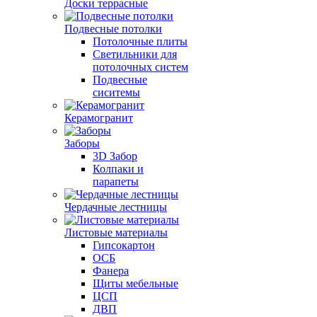
Доски террасные
Подвесные потолки
Потолочные плиты
Светильники для
потолочных систем
Подвесные
сиситемы
Керамогранит
Заборы
3D Забор
Колпаки и
парапеты
Чердачные лестницы
Листовые материалы
Гипсокартон
ОСБ
Фанера
Щиты мебельные
ЦСП
ДВП