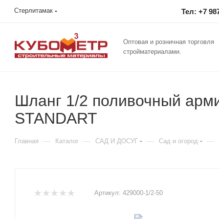
Стерлитамак
Тел: +7 98
Оптовая и розничная торговля
стройматериалами.
Шланг 1/2 поливочный арм
STANDART
—
—
—
—
Главная
Каталог
САД И ДОСУГ
Сад и огород
Артикул:
429000-1/2-50